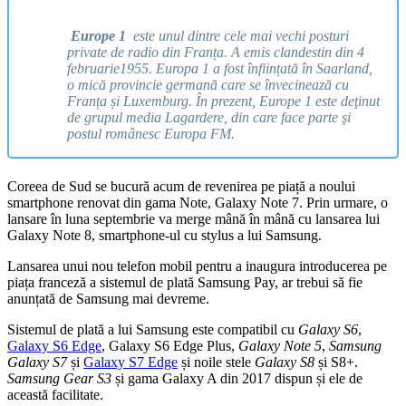
Europe 1
este unul dintre cele mai vechi posturi
private de radio din Franța. A emis clandestin din 4
februarie1955. Europa 1 a fost înființată în Saarland,
o mică provincie germană care se învecinează cu
Franța și Luxemburg. În prezent, Europe 1 este deţinut
de grupul media Lagardere, din care face parte şi
postul românesc Europa FM.
Coreea de Sud se bucură acum de revenirea pe piață a noului
smartphone renovat din gama Note, Galaxy Note 7. Prin urmare, o
lansare în luna septembrie va merge mână în mână cu lansarea lui
Galaxy Note 8, smartphone-ul cu stylus a lui Samsung.
Lansarea unui nou telefon mobil pentru a inaugura introducerea pe
piața franceză a sistemul de plată Samsung Pay, ar trebui să fie
anunțată de Samsung mai devreme.
Sistemul de plată a lui Samsung este compatibil cu
Galaxy S6
,
Galaxy S6 Edge
, Galaxy S6 Edge Plus,
Galaxy Note 5
,
Samsung
Galaxy S7
și
Galaxy S7 Edge
și noile stele
Galaxy S8
și S8+.
Samsung Gear S3
și gama Galaxy A din 2017 dispun și ele de
această facilitate.