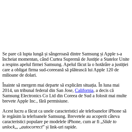
Se pare că lupta lungă și sângeroasă dintre Samsung și Apple s-a
încheiat momentan, când Curtea Supremă de Justiție a Statelor Unite
a respins apelul firmei Samsung. Apelul făcut la o hotărâre a justiției
care a obligat firma sud-coreeană să plătească lui Apple 120 de
milioane de dolari.
Înainte să mergem mai departe să explicăm situația. În luna mai
2014, un tribunal federal din San Jose,
California
, a decis că
Samsung Electronics Co Ltd din Coreea de Sud a folosit mai multe
brevete Apple Inc., fără permisiune.
Acest lucru a făcut ca unele caracteristici ale telefoanelor iPhone să
le regăsim la telefoanele Samsung. Brevetele au acoperit câteva
caracteristici populare pe modelele iPhone, cum ar fi „
Slide to
unlock
„, „
autocorrect
” și link-uri rapide.