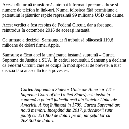
Acesta din urmă transformă automat informații precum adrese și
numere de telefon în link-uri. Numai folosirea fără permisiune a
patentului legăturilor rapide reprezintă 99 milioane USD din daune.
Acest verdict a fost respins de Federal Circuit, dar a fost apoi
reintrodus în octombrie 2016 de aceeași instanță.
Ca urmare a deciziei, Samsung ar fi trebuit să plătească 119,6
milioane de dolari firmei Apple.
Samsung a făcut apel la următoarea instanță supremă – Curtea
Supremă de Justiție a SUA. În cadrul recursului, Samsung a declarat
că Federal Circuit, care se ocupă în mod special de brevete, a luat
decizia fără ai asculta toată povestea.
Curtea Supremă a Statelor Unite ale Americii (The
Supreme Court of the United States) este instanța
supremă a puterii judecătorești din Statelor Unite ale
Americii. A fost înființată în 1789. Curtea Supremă are
nouă membri. Începând din 2017, judecătorii sunt
plătiți cu 251.800 de dolari pe an, iar șeful lor cu
263.300 de dolari.