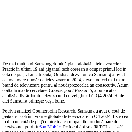
De mai mulți ani Samsung domină piața globală a televizoarelor.
Practic în ultimi 19 ani gigantul tech coreean a ocupat primul loc în
cota de piață. Luna trecută, Omdia a dezvăluit că Samsung a livrat
cel mai mare număr de televizoare în 2024, devenind cel mai mare
brand de televizoare pentru al nouăsprezecelea an consecutiv. Acum,
o altă firmă de cercetare,
Counterpoint Research
, a publicat o
analiză a livrărilor de televizoare la nivel global în Q4 2024. Și de
aici Samsung primește vești bune.
Potrivit analizei Counterpoint Research, Samsung a avut o cotă de
piață de 16% în livrările globale de televizoare în Q4 2024. Este cea
mai mare cotă de piață dintre toate companiile producătoare de
televizoare, potrivit
SamMobile
. Pe locul doi se află TCL cu 14%,