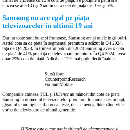
urmat de HiSense cu 12% cotă de piață. Pe pozițiile a patra și a
cincea se află LG și Xiaomi cu o cotă de piață de 10% și 5%.
Samsung nu are egal pe piața
televizoarelor în ultimii 19 ani
Dar nu toate sunt bune și frumoase, Samsung are și unele îngrijorări.
Astfel cota sa de piață în segmental premium a scăzut în Q4 2024,
față de Q4 2023. În trimestrul patru din 2023 Samsung avea o cotă
de piață de 41% pe piața de televizoare premium. În Q4 2024, avea
doar 29% cota de piață. Adică cu 12% mai puțin decât înainte.
Sursă foto:
CounterpointResearch
via SamMobile
Companiile chineze TCL și
HiSense
au mâncat din cota de piață
Samsung în domeniul televizoarelor premium. În ciuda acestui fapt,
gigantul tehnologic sud-coreean este, de asemenea, lider când vine
vorba de televizoare de ultimă generație.
HiSense este o companie chineză de electrocasnice și