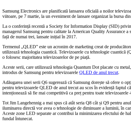
Samsung Electronics are planificată lansarea oficială a noilor tele
viitoare, pe 7 martie, la un eveniment de lansare organizat la bursa d
La o conferință recentă a Society for Information Display (SID) priv
managerul Samsung pentru calitate la American Quality Assurance a su
față de numai trei, lansate inițial în 2017.
Termenul „QLED” este un acronim de marketing creat de producătorul 
utilizează tehnologia cuantică. Televizoarele cu tehnologie cuantică 
o folosesc majoritatea televizoarelor de pe piață.
Aceste serii, care utilizează tehnologia Quantum Dot placate cu metal
introdus de Samsung pentru televizoarele
QLED de anul trecut
.
Adăugarea unei serii Q6 sugerează că Samsung dorește să ofere o opți
pentru televizoarele QLED de anul trecut au scos în evidență faptul
intenționează să fie mai competitivă ca preț pentru toate televizoar
Tot Jim Langehennig a mai spus că atât seria Q8 cât și Q9 pentru anul
iluminarea directă vor avea o tehnologie de diminuare a luminii, în ca
Aceste zone LED separate ar contribui la minimizarea efectului de halo
fundal întunecat.