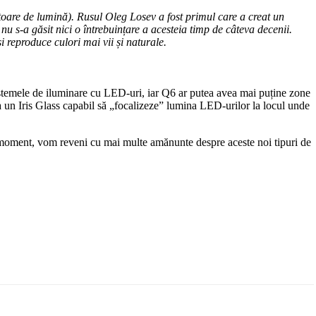
toare de lumină). Rusul Oleg Losev a fost primul care a creat un
nu s-a găsit nici o întrebuințare a acesteia timp de câteva decenii.
 reproduce culori mai vii și naturale.
emele de iluminare cu LED-uri, iar Q6 ar putea avea mai puține zone
a un Iris Glass capabil să „focalizeze” lumina LED-urilor la locul unde
 moment, vom reveni cu mai multe amănunte despre aceste noi tipuri de
Email