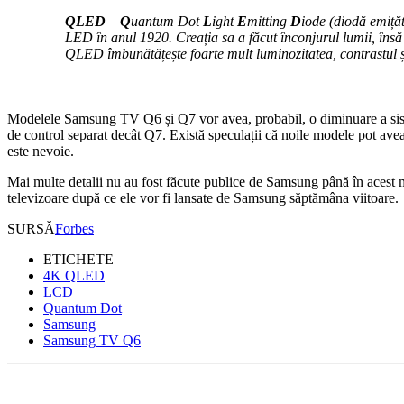
QLED
–
Q
uantum Dot
L
ight
E
mitting
D
iode (diodă emiță
LED în anul 1920. Creația sa a făcut înconjurul lumii, însă 
QLED îmbunătățește foarte mult luminozitatea, contrastul și
Modelele Samsung TV Q6 și Q7 vor avea, probabil, o diminuare a sist
de control separat decât Q7. Există speculații că noile modele pot ave
este nevoie.
Mai multe detalii nu au fost făcute publice de Samsung până în acest
televizoare după ce ele vor fi lansate de Samsung săptămâna viitoare.
SURSĂ
Forbes
ETICHETE
4K QLED
LCD
Quantum Dot
Samsung
Samsung TV Q6
Facebook
WhatsApp
X
ReddIt