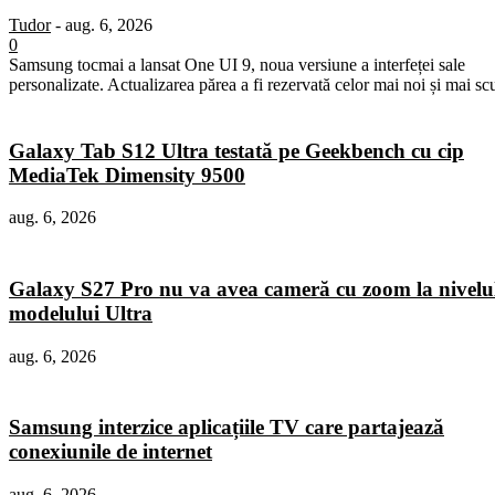
Tudor
-
aug. 6, 2026
0
Samsung tocmai a lansat One UI 9, noua versiune a interfeței sale
personalizate. Actualizarea părea a fi rezervată celor mai noi și mai sc
Galaxy Tab S12 Ultra testată pe Geekbench cu cip
MediaTek Dimensity 9500
aug. 6, 2026
Galaxy S27 Pro nu va avea cameră cu zoom la nivelu
modelului Ultra
aug. 6, 2026
Samsung interzice aplicațiile TV care partajează
conexiunile de internet
aug. 6, 2026