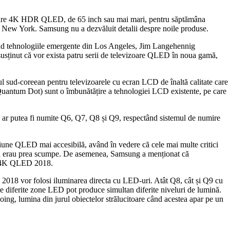
vizoare 4K HDR QLED, de 65 inch sau mai mari, pentru săptămâna
in New York. Samsung nu a dezvăluit detalii despre noile produse.
ind tehnologiile emergente din Los Angeles, Jim Langehennig
sținut că vor exista patru serii de televizoare QLED în noua gamă,
sud-coreean pentru televizoarele cu ecran LCD de înaltă calitate care
(Quantum Dot) sunt o îmbunătățire a tehnologiei LCD existente, pe care
, ar putea fi numite Q6, Q7, Q8 și Q9, respectând sistemul de numire
une QLED mai accesibilă, având în vedere că cele mai multe critici
 că erau prea scumpe. De asemenea, Samsung a menționat că
ele 4K QLED 2018.
 2018 vor folosi iluminarea directa cu LED-uri. Atât Q8, cât și Q9 cu
re diferite zone LED pot produce simultan diferite niveluri de lumină.
ing, lumina din jurul obiectelor strălucitoare când acestea apar pe un