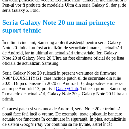
Pen-ul vor fi preluate de modelele Ultra din seria Galaxy S, dar și de
seria Galaxy Z Fold.
Seria Galaxy Note 20 nu mai primește
suport tehnic
În ultimii cinci ani, Samsung a oferit asistență pentru seria Galaxy
Note 20. Inițial au fost actualizări de securitate lunare și actualizări
de Android, iar în ultimul an actualizări trimestriale. Ieri Galaxy
Note 20 și Galaxy Note 20 Ultra au fost eliminate oficial de pe lista
oficială de actualizări Samsung.
Seria Galaxy Note 20 rulează în prezent versiunea de firmware
N98*BXXSHHYG1, care include patch-ul de securitate din iulie
2025. După o lansare în 2020 cu Android 10, dispozitivele rulează
acum pe Android 13, potrivit
GalaxyClub
. Tot ce a promis Samsung
în materie de actualizări, Galaxy Note 20 și Galaxy Note 20 Ultra au
primit.
Cu acest patch și versiunea de Android, seria Note 20 ar trebui să
poată face față încă o vreme. De exemplu, toate aplicațiile bancare
actuale vor funcționa în continuare în siguranță. În plus, actualizările
de sistem
Google Play
vor continua să fie livrate, astfel încât