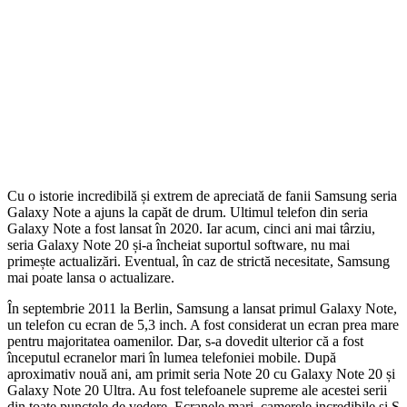
Cu o istorie incredibilă și extrem de apreciată de fanii Samsung seria
Galaxy Note a ajuns la capăt de drum. Ultimul telefon din seria
Galaxy Note a fost lansat în 2020. Iar acum, cinci ani mai târziu,
seria Galaxy Note 20 și-a încheiat suportul software, nu mai
primește actualizări. Eventual, în caz de strictă necesitate, Samsung
mai poate lansa o actualizare.
În septembrie 2011 la Berlin, Samsung a lansat primul Galaxy Note,
un telefon cu ecran de 5,3 inch. A fost considerat un ecran prea mare
pentru majoritatea oamenilor. Dar, s-a dovedit ulterior că a fost
începutul ecranelor mari în lumea telefoniei mobile. După
aproximativ nouă ani, am primit seria Note 20 cu Galaxy Note 20 și
Galaxy Note 20 Ultra. Au fost telefoanele supreme ale acestei serii
din toate punctele de vedere. Ecranele mari, camerele incredibile și S