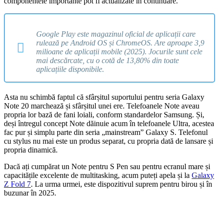
componentele importante pot fi actualizate în continuare.
Google Play este magazinul oficial de aplicații care
rulează pe Android OS și ChromeOS. Are aproape 3,9
milioane de aplicații mobile (2025). Jocurile sunt cele
mai descărcate, cu o cotă de 13,80% din toate
aplicațiile disponibile.
Asta nu schimbă faptul că sfârșitul suportului pentru seria Galaxy
Note 20 marchează și sfârșitul unei ere. Telefoanele Note aveau
propria lor bază de fani loiali, conform standardelor Samsung. Și,
deși întregul concept Note dăinuie acum în telefoanele Ultra, acestea
fac pur și simplu parte din seria „mainstream” Galaxy S. Telefonul
cu stylus nu mai este un produs separat, cu propria dată de lansare și
propria dinamică.
Dacă ați cumpărat un Note pentru S Pen sau pentru ecranul mare și
capacitățile excelente de multitasking, acum puteți apela și la
Galaxy
Z Fold 7
. La urma urmei, este dispozitivul suprem pentru birou și în
buzunar în 2025.