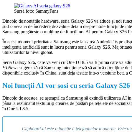
Sursă foto: SammyFans
Dincolo de noutățile hardware, seria Galaxy S26 va aduce și noi funcți
sud-coreeană de încredere dezvăluie detalii despre noile funcții de int
Samsung pregătește o mulțime de funcții noi AI pentru Galaxy S26 Pro
În acest moment prioritatea Samsung este lansarea Android 16 pe dispoz
inteligență artificială sunt în lucru pentru seria Galaxy S26. Majoritate
utilizatorilor la nivel global.
Seria Galaxy S26, care va veni cu One UI 8.5 va fi prima care va aduce
ETNews
sugerează că Samsung intenționează să aducă o mulțime de fun
disponibile exclusiv în China, sunt deja testate într-o versiune beta a 
Noi funcții AI vor sosi cu seria Galaxy S26
Dincolo de acestea, se așteaptă ca Samsung să extindă utilizarea AI în via
până la rezumatul textului și crearea de postări pe rețelele de sociali
în One UI 8.5.
Clipboard-ul este o funcție a telefoanelor moderne. Este o 