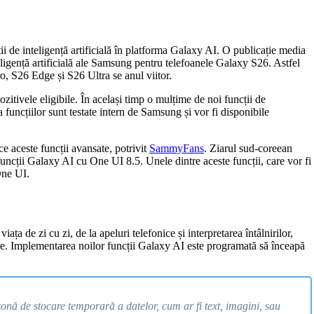
i de inteligență artificială în platforma Galaxy AI. O publicație media
eligență artificială ale Samsung pentru telefoanele Galaxy S26. Astfel
, S26 Edge și S26 Ultra se anul viitor.
itivele eligibile. În același timp o mulțime de noi funcții de
a funcțiilor sunt testate intern de Samsung și vor fi disponibile
 aceste funcții avansate, potrivit
SammyFans
. Ziarul sud-coreean
cții Galaxy AI cu One UI 8.5. Unele dintre aceste funcții, care vor fi
One UI.
ța de zi cu zi, de la apeluri telefonice și interpretarea întâlnirilor,
zare. Implementarea noilor funcții Galaxy AI este programată să înceapă
zonă de stocare temporară a datelor, cum ar fi text, imagini, sau