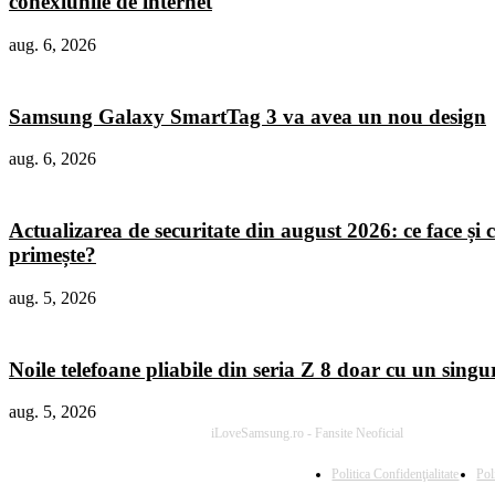
conexiunile de internet
aug. 6, 2026
Samsung Galaxy SmartTag 3 va avea un nou design
aug. 6, 2026
Actualizarea de securitate din august 2026: ce face și c
primește?
aug. 5, 2026
Noile telefoane pliabile din seria Z 8 doar cu un sing
aug. 5, 2026
iLoveSamsung.ro - Fansite Neoficial
Politica Confidenţialitate
Pol