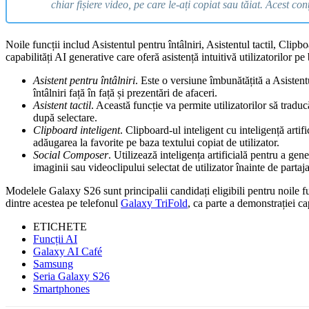
chiar fișiere video, pe care le-ați copiat sau tăiat. Acest conți
Noile funcții includ Asistentul pentru întâlniri, Asistentul tactil, Clip
capabilități AI generative care oferă asistență intuitivă utilizatorilor p
Asistent pentru întâlniri
. Este o versiune îmbunătățită a Asisten
întâlniri față în față și prezentări de afaceri.
Asistent tactil
. Această funcție va permite utilizatorilor să trad
după selectare.
Clipboard inteligent
. Clipboard-ul inteligent cu inteligență art
adăugarea la favorite pe baza textului copiat de utilizator.
Social Composer
. Utilizează inteligența artificială pentru a ge
imaginii sau videoclipului selectat de utilizator înainte de partaja
Modelele Galaxy S26 sunt principalii candidați eligibili pentru noile f
dintre acestea pe telefonul
Galaxy TriFold
, ca parte a demonstrației ca
ETICHETE
Funcții AI
Galaxy AI Café
Samsung
Seria Galaxy S26
Smartphones