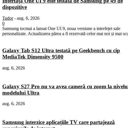
Interfața One UI 9 este testată de Samsung pe 49 de
dispozitive
Tudor
-
aug. 6, 2026
0
Samsung tocmai a lansat One UI 9, noua versiune a interfeței sale
personalizate. Actualizarea părea a fi rezervată celor mai noi și mai sc
Galaxy Tab S12 Ultra testată pe Geekbench cu cip
MediaTek Dimensity 9500
aug. 6, 2026
Galaxy S27 Pro nu va avea cameră cu zoom la nivelu
modelului Ultra
aug. 6, 2026
Samsung interzice aplicațiile TV care partajează