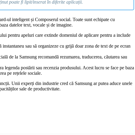
nut poate fi lipit/inserat în diferite aplicații.
board-ul inteligent și Composerul social. Toate sunt echipate cu
e baza datelor text, vocale și de imagine.
tului pentru apeluri care extinde domeniul de aplicare pentru a include
ucă instantaneu sau să organizeze cu grijă doar zona de text de pe ecran
ificială de la Samsung recomandă rezumarea, traducerea, căutarea sau
nera legenda postării sau recenzia produsului. Acest lucru se face pe baza
rea pe rețelele sociale.
uncții. Unii experți din industrie cred că Samsung ar putea aduce unele
pacităților sale de productivitate.