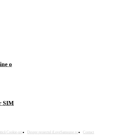
ine o
ur SIM
itică Cookie-uri
Despre proiectul iLoveSamsung.ro
Contact