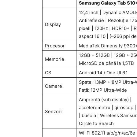
Samsung Galaxy Tab S10
12,4 inch | Dynamic AMOL
Antireflexie | Rezoluţie 1
Display
pixeli | 120Hz | HDR10+ | 
aspect 16:10 | (~266 ppi de
Procesor
MediaTek Dimensity 9300
12GB + 512GB | 12GB + 25
Memorie
MicroSD de până la 1,5TB
OS
Android 14 / One UI 6.1
Spate: 13MP + 8MP Ultra-
Camere
Faţă: 12MP Ultra-Wide
Amprentă (sub display) |
accelerometru | giroscop |
Senzori
| busolă | Wireless Samsu
Circle to Search
Wi-Fi 802.11 a/b/g/n/ac/6e |