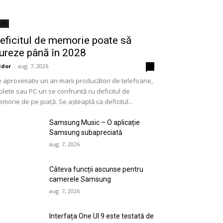
iri
eficitul de memorie poate să
ureze până în 2028
udor
-
aug. 7, 2026
0
 aproximativ un an marii producători de telefoane,
blete sau PC-uri se confruntă cu deficitul de
morie de pe piață. Se așteaptă ca deficitul...
Samsung Music – O aplicație
Samsung subapreciată
aug. 7, 2026
Câteva funcții ascunse pentru
camerele Samsung
aug. 7, 2026
Interfața One UI 9 este testată de