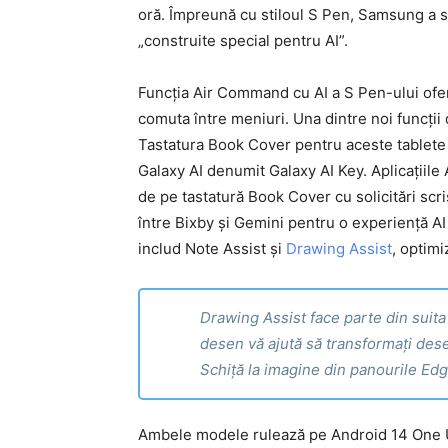
oră. Împreună cu stiloul S Pen, Samsung a s
„construite special pentru AI”.
Funcția Air Command cu AI a S Pen-ului oferă
comuta între meniuri. Una dintre noi funcții
Tastatura Book Cover pentru aceste tablet
Galaxy AI denumit Galaxy AI Key. Aplicațiile 
de pe tastatură Book Cover cu solicitări scri
între Bixby și Gemini pentru o experiență AI 
includ Note Assist și
Drawing Assist
, optimi
Drawing Assist face parte din suita
desen vă ajută să transformați des
Schiță la imagine din panourile Ed
Ambele modele rulează pe Android 14 One UI 6