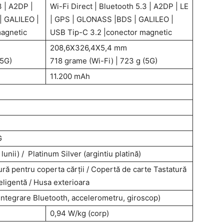
3 | A2DP |
Wi-Fi Direct | Bluetooth 5.3 | A2DP | LE
| GALILEO |
| GPS | GLONASS |BDS | GALILEO |
magnetic
USB Tip-C 3.2 |conector magnetic
208,6X326,4X5,4 mm
(5G)
718 grame (Wi-Fi) | 723 g (5G)
11.200 mAh
G
unii) / Platinum Silver (argintiu platină)
ură pentru coperta cărții / Copertă de carte Tastatură
eligentă / Husa exterioara
(integrare Bluetooth, accelerometru, giroscop)
0,94 W/kg (corp)