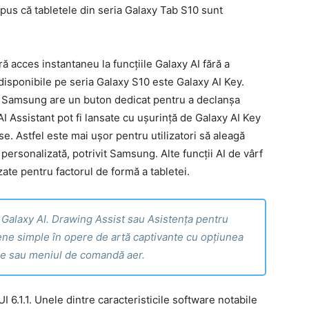
pus că tabletele din seria Galaxy Tab S10 sunt
 acces instantaneu la funcțiile Galaxy AI fără a
 disponibile pe seria Galaxy S10 este Galaxy AI Key.
e Samsung are un buton dedicat pentru a declanșa
AI Assistant pot fi lansate cu ușurință de Galaxy AI Key
se. Astfel este mai ușor pentru utilizatori să aleagă
personalizată, potrivit Samsung. Alte funcții AI de vârf
zate pentru factorul de formă a tabletei.
 Galaxy AI. Drawing Assist sau Asistența pentru
ene simple în opere de artă captivante cu opțiunea
ge sau meniul de comandă aer.
.1.1. Unele dintre caracteristicile software notabile