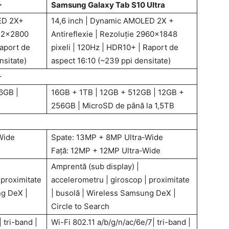
+
Samsung Galaxy Tab S10 Ultra
ED 2X+
14,6 inch | Dynamic AMOLED 2X +
752×2800
Antireflexie | Rezoluție 2960×1848
Raport de
pixeli | 120Hz | HDR10+ | Raport de
nsitate)
aspect 16:10 (~239 ppi densitate)
+
6GB |
16GB + 1TB | 12GB + 512GB | 12GB +
256GB | MicroSD de până la 1,5TB
Wide
Spate: 13MP + 8MP Ultra-Wide
Faţă: 12MP + 12MP Ultra-Wide
Amprentă (sub display) |
 proximitate
accelerometru | giroscop | proximitate
ng DeX |
| busolă | Wireless Samsung DeX |
Circle to Search
 tri-band |
Wi-Fi 802.11 a/b/g/n/ac/6e/7| tri-band |