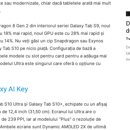
ate sau modernizate, chiar dacă tabletele arată mai mult
.
St
D
gon 8 Gen 2 din interiorul seriei Galaxy Tab S9, noul
d
 18% mai rapid, noul GPU este cu 28% mai rapid și
T
cu 14%. Nu veți găsi un cip Snapdragon sau Exynos
De
y Tab S10 pe nicio piață. Configurația de bază a
ta
ele modele cu slot pentru card pentru a adăuga mai
me
odelul Ultra este singurul care oferă o opțiune cu
xy AI Key
b S10 Ultra și Galaxy Tab S10+, echipate cu un afișaj
 de 12,4 inch (31,50 cm). Ecranul lui Ultra are o
 de 239 PPI, iar al modelului “Plus” o rezoluție de
I. Ambele ecrane sunt Dynamic AMOLED 2X de ultimă