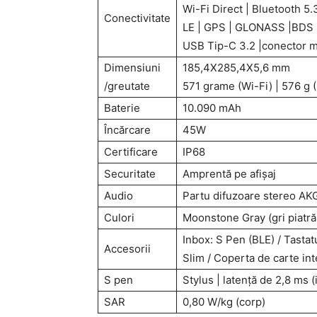
Wi-Fi Direct | Bluetooth 5.
Conectivitate
LE | GPS | GLONASS |BDS 
USB Tip-C 3.2 |conector 
Dimensiuni
185,4X285,4X5,6 mm
/greutate
571 grame (Wi-Fi) | 576 g 
Baterie
10.090 mAh
Încărcare
45W
Certificare
IP68
Securitate
Amprentă pe afișaj
Audio
Partu difuzoare stereo AK
Culori
Moonstone Gray (gri piatră l
Inbox: S Pen (BLE) / Tastat
Accesorii
Slim / Coperta de carte int
S pen
Stylus | latență de 2,8 ms 
SAR
0,80 W/kg (corp)