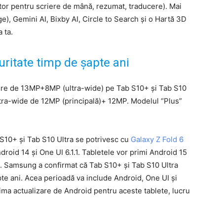
utor pentru scriere de mână, rezumat, traducere). Mai
), Gemini AI, Bixby AI, Circle to Search și o Hartă 3D
 ta.
uritate timp de șapte ani
ere de 13MP+8MP (ultra-wide) pe Tab S10+ și Tab S10
ultra-wide de 12MP (principală)+ 12MP. Modelul “Plus”
 S10+ și Tab S10 Ultra se potrivesc cu
Galaxy Z Fold 6
droid 14 și One UI 6.1.1. Tabletele vor primi Android 15
24. Samsung a confirmat că Tab S10+ și Tab S10 Ultra
pte ani. Acea perioadă va include Android, One UI și
ltima actualizare de Android pentru aceste tablete, lucru