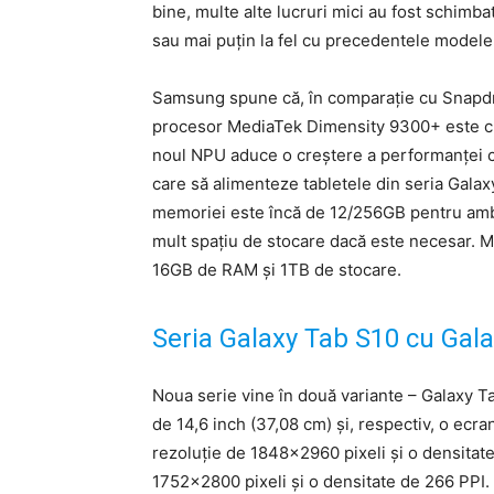
bine, multe alte lucruri mici au fost schimb
sau mai puțin la fel cu precedentele modele
Samsung spune că, în comparație cu Snapdra
procesor MediaTek Dimensity 9300+ este cu
noul NPU aduce o creștere a performanței 
care să alimenteze tabletele din seria Galax
memoriei este încă de 12/256GB pentru amb
mult spațiu de stocare dacă este necesar. M
16GB de RAM și 1TB de stocare.
Seria Galaxy Tab S10 cu Gala
Noua serie vine în două variante – Galaxy Ta
de 14,6 inch (37,08 cm) și, respectiv, o ecran
rezoluție de 1848×2960 pixeli și o densitate
1752×2800 pixeli și o densitate de 266 PP