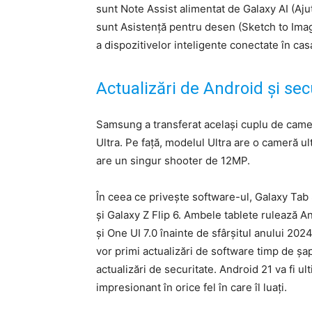
sunt Note Assist alimentat de Galaxy AI (Aj
sunt Asistență pentru desen (Sketch to Image
a dispozitivelor inteligente conectate în casa
Actualizări de Android și sec
Samsung a transferat același cuplu de cam
Ultra. Pe față, modelul Ultra are o cameră 
are un singur shooter de 12MP.
În ceea ce privește software-ul, Galaxy Tab
și Galaxy Z Flip 6. Ambele tablete rulează An
și One UI 7.0 înainte de sfârșitul anului 20
vor primi actualizări de software timp de șa
actualizări de securitate. Android 21 va fi u
impresionant în orice fel în care îl luați.