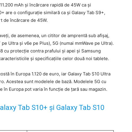
 11.200 mAh și încărcare rapidă de 45W ca și
 are o configurație similară ca și Galaxy Tab S9+,
t de încărcare de 45W.
veți, de asemenea, un cititor de amprentă sub afișaj,
 pe Ultra și v6e pe Plus), 5G (numai mmWave pe Ultra).
68 cu protecție contra prafului și apei și Samsung
racteristicile și specificațiile celor două noi tablete.
stă în Europa 1.120 de euro, iar Galaxy Tab S10 Ultra
ro. Acestea sunt modelele de bază. Modelele 5G cu
 în Europa pot varia în funcție de țară sau magazin.
i Galaxy Tab S10+ și Galaxy Tab S10