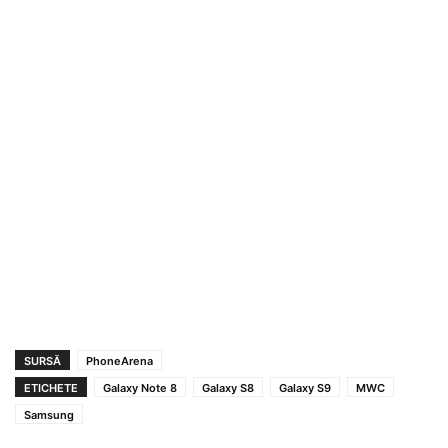
SURSĂ
PhoneArena
ETICHETE
Galaxy Note 8
Galaxy S8
Galaxy S9
MWC
Samsung