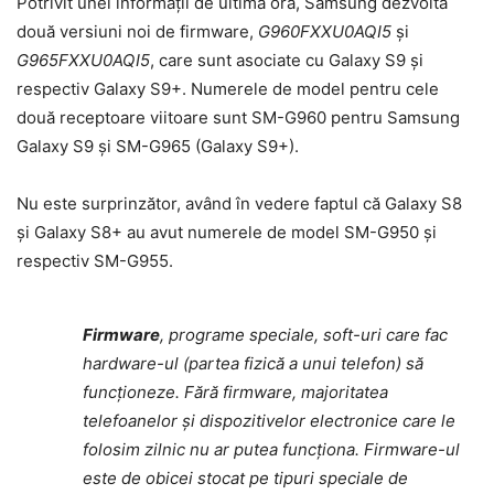
Potrivit unei informații de ultimă oră, Samsung dezvoltă
două versiuni noi de firmware,
G960FXXU0AQI5
și
G965FXXU0AQI5
, care sunt asociate cu Galaxy S9 și
respectiv Galaxy S9+. Numerele de model pentru cele
două receptoare viitoare sunt SM-G960 pentru Samsung
Galaxy S9 și SM-G965 (Galaxy S9+).
Nu este surprinzător, având în vedere faptul că Galaxy S8
și Galaxy S8+ au avut numerele de model SM-G950 și
respectiv SM-G955.
Firmware
, programe speciale, soft-uri care fac
hardware-ul (partea fizică a unui telefon) să
funcționeze. Fără firmware, majoritatea
telefoanelor și dispozitivelor electronice care le
folosim zilnic nu ar putea funcționa. Firmware-ul
este de obicei stocat pe tipuri speciale de