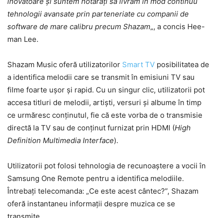
inovatoare și suntem hotărâți să livrăm în mod continuu
tehnologii avansate prin parteneriate cu companii de
software de mare calibru precum Shazam
„, a concis Hee-
man Lee.
Shazam Music oferă utilizatorilor
Smart TV
posibilitatea de
a identifica melodii care se transmit în emisiuni TV sau
filme foarte ușor și rapid. Cu un singur clic, utilizatorii pot
accesa titluri de melodii, artiști, versuri și albume în timp
ce urmăresc conținutul, fie că este vorba de o transmisie
directă la TV sau de conținut furnizat prin HDMI (
High
Definition Multimedia Interface
).
Utilizatorii pot folosi tehnologia de recunoaștere a vocii în
Samsung One Remote pentru a identifica melodiile.
Întrebați telecomanda: „Ce este acest cântec?”, Shazam
oferă instantaneu informații despre muzica ce se
transmite.