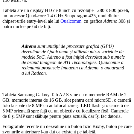
150 MBit / s.
Tableta are un display HD de 8 inch cu rezoluție 1280 x 800 pixeli,
un procesor Quad-core 1,4 GHz Snapdragon 425, unul dintre
chipset-urile entry-level ale lui
Qualcomm
, cu grafica
Adreno
308 și
patru nuclee pe 64 de biți.
Adreno
sunt unității de procesare grafică (GPU)
dezvoltate de Qualcomm și utilizate într-o varietate de
modele SoC. Adreno a fost inițial dezvoltat sub numele
de brand Imageon de ATI Technologies. Qualcomm a
redenumit produsele Imageon ca Adreno, o anagramă
a lui Radeon.
Tableta Samsung Galaxy Tab A2 S vine cu o memorie RAM de 2
GB, memorie interna de 16 GB, slot pentru card microSD, o cameră
foto la spate de 8 MP cu autofocalizare și LED flash și o cameră de
5 MP orientată spre față cu un obiectiv cu focalizare fixă. Camerele
de 8 și 5MP sunt slăbuțe pentru piața actuală, dar își fac datoria.
Fotografiile recente nu dezvăluie un buton fizic Bixby, buton pe care
zvonurile anterioare l-au dat ca existent pe tabletă.