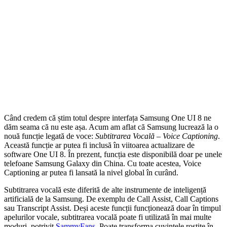
Când credem că știm totul despre interfața Samsung One UI 8 ne
dăm seama că nu este așa. Acum am aflat că Samsung lucrează la o
nouă funcție legată de voce:
Subtitrarea Vocală – Voice Captioning
.
Această funcție ar putea fi inclusă în viitoarea actualizare de
software One UI 8. În prezent, funcția este disponibilă doar pe unele
telefoane Samsung Galaxy din China. Cu toate acestea, Voice
Captioning ar putea fi lansată la nivel global în curând.
Subtitrarea vocală este diferită de alte instrumente de inteligență
artificială de la Samsung. De exemplu de Call Assist, Call Captions
sau Transcript Assist. Deși aceste funcții funcționează doar în timpul
apelurilor vocale, subtitrarea vocală poate fi utilizată în mai multe
moduri, potrivit
SammyFans
. Poate transforma cuvintele rostite în