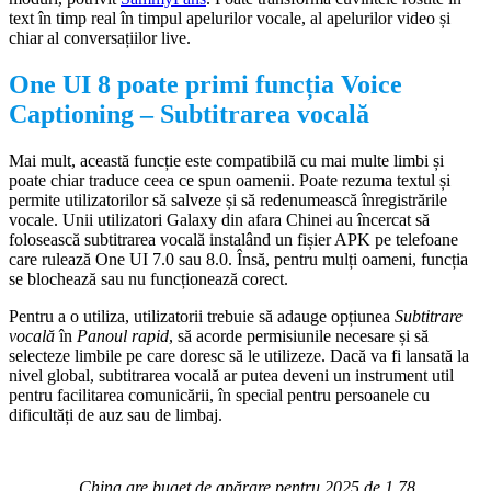
text în timp real în timpul apelurilor vocale, al apelurilor video și
chiar al conversațiilor live.
One UI 8 poate primi funcția Voice
Captioning – Subtitrarea vocală
Mai mult, această funcție este compatibilă cu mai multe limbi și
poate chiar traduce ceea ce spun oamenii. Poate rezuma textul și
permite utilizatorilor să salveze și să redenumească înregistrările
vocale. Unii utilizatori Galaxy din afara Chinei au încercat să
folosească subtitrarea vocală instalând un fișier APK pe telefoane
care rulează One UI 7.0 sau 8.0. Însă, pentru mulți oameni, funcția
se blochează sau nu funcționează corect.
Pentru a o utiliza, utilizatorii trebuie să adauge opțiunea
Subtitrare
vocală
în
Panoul rapid
, să acorde permisiunile necesare și să
selecteze limbile pe care doresc să le utilizeze. Dacă va fi lansată la
nivel global, subtitrarea vocală ar putea deveni un instrument util
pentru facilitarea comunicării, în special pentru persoanele cu
dificultăți de auz sau de limbaj.
China are buget de apărare pentru 2025 de 1,78