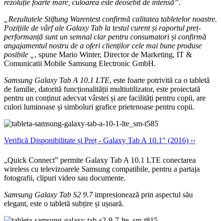
rezoluție foarte mare, culoarea este deosebit de intensă”
.
„Rezultatele Stiftung Warentest confirmă calitatea tabletelor noastre.
Pozițiile de vârf ale Galaxy Tab la testul curent și raportul preț-
performanță sunt un semnal clar pentru consumatori și confirmă
angajamentul nostru de a oferi clienților cele mai bune produse
posibile „
, spune Mario Winter, Director de Marketing, IT &
Comunicatii Mobile Samsung Electronic GmbH.
Samsung Galaxy Tab A 10.1 LTE
, este foarte potrivită ca o tabletă
de familie, datorită funcționalității multiutilizator, este proiectată
pentru un conținut adecvat vârstei și are facilități pentru copii, are
culori luminoase și simboluri grafice prietenoase pentru copii.
Verifică Disponibilitate și Preț - Galaxy Tab A 10.1" (2016) ››
„Quick Connect” permite Galaxy Tab A 10.1 LTE conectarea
wireless cu televizoarele Samsung compatibile, pentru a partaja
fotografii, clipuri video sau documente.
Samsung Galaxy Tab S2 9.7
impresionează prin aspectul său
elegant, este o tabletă subțire și ușoară.