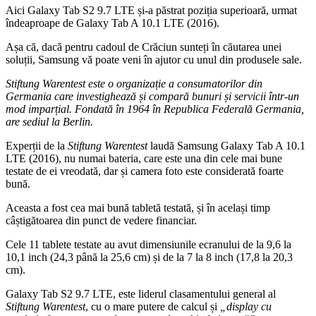
Aici Galaxy Tab S2 9.7 LTE și-a păstrat poziția superioară, urmat
îndeaproape de Galaxy Tab A 10.1 LTE (2016).
Așa că, dacă pentru cadoul de Crăciun sunteți în căutarea unei
soluții, Samsung vă poate veni în ajutor cu unul din produsele sale.
Stiftung Warentest este o organizație a consumatorilor din
Germania care investighează și compară bunuri și servicii într-un
mod imparțial. Fondată în 1964 în Republica Federală Germania,
are sediul la Berlin.
Experții de la
Stiftung Warentest
laudă Samsung Galaxy Tab A 10.1
LTE (2016), nu numai bateria, care este una din cele mai bune
testate de ei vreodată, dar și camera foto este considerată foarte
bună.
Aceasta a fost cea mai bună tabletă testată, și în același timp
câștigătoarea din punct de vedere financiar.
Cele 11 tablete testate au avut dimensiunile ecranului de la 9,6 la
10,1 inch (24,3 până la 25,6 cm) și de la 7 la 8 inch (17,8 la 20,3
cm).
Galaxy Tab S2 9.7 LTE, este liderul clasamentului general al
Stiftung Warentest
, cu o mare putere de calcul și
„display cu