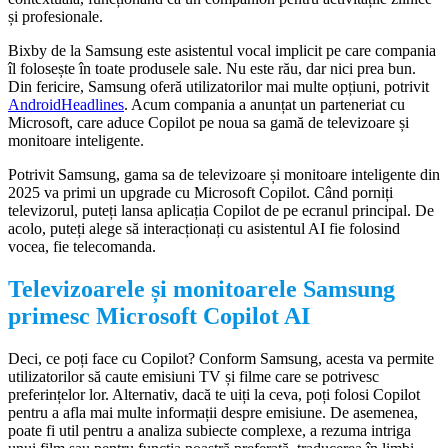
și profesionale.
Bixby de la Samsung este asistentul vocal implicit pe care compania
îl folosește în toate produsele sale. Nu este rău, dar nici prea bun.
Din fericire, Samsung oferă utilizatorilor mai multe opțiuni, potrivit
AndroidHeadlines
. Acum compania a anunțat un parteneriat cu
Microsoft, care aduce Copilot pe noua sa gamă de televizoare și
monitoare inteligente.
Potrivit Samsung, gama sa de televizoare și monitoare inteligente din
2025 va primi un upgrade cu Microsoft Copilot. Când porniți
televizorul, puteți lansa aplicația Copilot de pe ecranul principal. De
acolo, puteți alege să interacționați cu asistentul AI fie folosind
vocea, fie telecomanda.
Televizoarele și monitoarele Samsung
primesc Microsoft Copilot AI
Deci, ce poți face cu Copilot? Conform Samsung, acesta va permite
utilizatorilor să caute emisiuni TV și filme care se potrivesc
preferințelor lor. Alternativ, dacă te uiți la ceva, poți folosi Copilot
pentru a afla mai multe informații despre emisiune. De asemenea,
poate fi util pentru a analiza subiecte complexe, a rezuma intriga