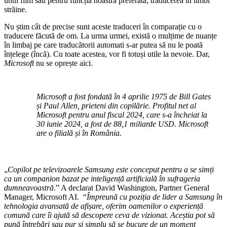
unui film sau pentru funcția noastră preferată, traducerea în limbi
străine.
Nu știm cât de precise sunt aceste traduceri în comparație cu o
traducere făcută de om. La urma urmei, există o mulțime de nuanțe
în limbaj pe care traducătorii automati s-ar putea să nu le poată
înțelege (încă). Cu toate acestea, vor fi totuși utile la nevoie. Dar,
Microsoft
nu se oprește aici.
Microsoft a fost fondată în 4 aprilie 1975 de Bill Gates
și Paul Allen, prieteni din copilărie. Profitul net al
Microsoft pentru anul fiscal 2024, care s-a încheiat la
30 iunie 2024, a fost de 88,1 miliarde USD. Microsoft
are o filială și în România.
„
Copilot pe televizoarele Samsung este conceput pentru a se simți
ca un companion bazat pe inteligență artificială în sufrageria
dumneavoastră
.” A declarat David Washington, Partner General
Manager, Microsoft AI. “
Împreună cu poziția de lider a Samsung în
tehnologia avansată de afișare, oferim oamenilor o experiență
comună care îi ajută să descopere ceva de vizionat. Ace
ș
tia pot să
pună întrebări sau pur și simplu să se bucure de un moment