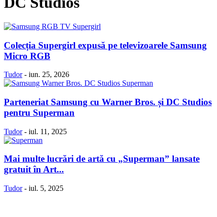
DC Studios
Colecția Supergirl expusă pe televizoarele Samsung
Micro RGB
Tudor
-
iun. 25, 2026
Parteneriat Samsung cu Warner Bros. și DC Studios
pentru Superman
Tudor
-
iul. 11, 2025
Mai multe lucrări de artă cu „Superman” lansate
gratuit în Art...
Tudor
-
iul. 5, 2025
Politică Cookie-uri
Politica Confidenţialitate