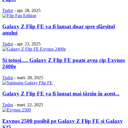
Tudor
-
apr. 28, 2025
Galaxy Z Flip FE va fi lansat doar spre sfârșitul
anului
Tudor
-
apr. 23, 2025
Și totuși…. Galaxy Z Flip FE poate avea cip Exynos
2400e
Tudor
-
mart. 28, 2025
Galaxy Z Flip FE va fi lansat mai târziu în acest...
Tudor
-
mart. 22, 2025
Exynos 2500 posibil pe Galaxy Z Flip FE și Galaxy
S25...