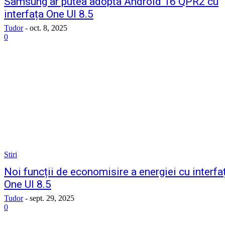
Samsung ar putea adopta Android 16 QPR2 cu
interfața One UI 8.5
Tudor
-
oct. 8, 2025
0
Stiri
Noi funcții de economisire a energiei cu interfa
One UI 8.5
Tudor
-
sept. 29, 2025
0