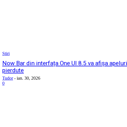
Stiri
Now Bar din interfața One UI 8.5 va afișa apelur
pierdute
Tudor
-
ian. 30, 2026
0