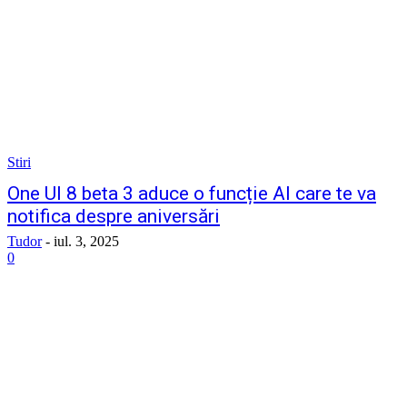
Stiri
One UI 8 beta 3 aduce o funcție AI care te va
notifica despre aniversări
Tudor
-
iul. 3, 2025
0