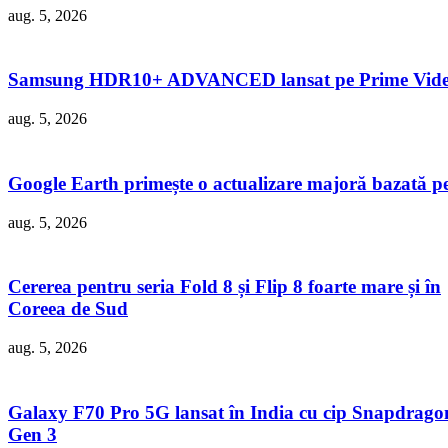
aug. 5, 2026
Samsung HDR10+ ADVANCED lansat pe Prime Vid
aug. 5, 2026
Google Earth primește o actualizare majoră bazată p
aug. 5, 2026
Cererea pentru seria Fold 8 și Flip 8 foarte mare și în
Coreea de Sud
aug. 5, 2026
Galaxy F70 Pro 5G lansat în India cu cip Snapdrago
Gen 3