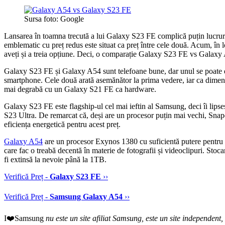
Sursa foto: Google
Lansarea în toamna trecută a lui Galaxy S23 FE complică puțin lucruri
emblematic cu preț redus este situat ca preț între cele două. Acum, în 
aveți și a treia opțiune. Deci, o comparație Galaxy S23 FE vs Galaxy
Galaxy S23 FE și Galaxy A54 sunt telefoane bune, dar unul se poate do
smartphone. Cele două arată asemănător la prima vedere, iar ca dimen
mai degrabă cu un Galaxy S21 FE ca hardware.
Galaxy S23 FE este flagship-ul cel mai ieftin al Samsung, deci îi lips
S23 Ultra. De remarcat că, deși are un procesor puțin mai vechi, Sn
eficiența energetică pentru acest preț.
Galaxy A54
are un procesor Exynos 1380 cu suficientă putere pentru e
care fac o treabă decentă în materie de fotografii și videoclipuri. Stoc
fi extinsă la nevoie până la 1TB.
Verifică Preț -
Galaxy S23 FE
››
Verifică Preț -
Samsung Galaxy A54
››
I❤️Samsung
nu este un site afiliat Samsung, este un site independen