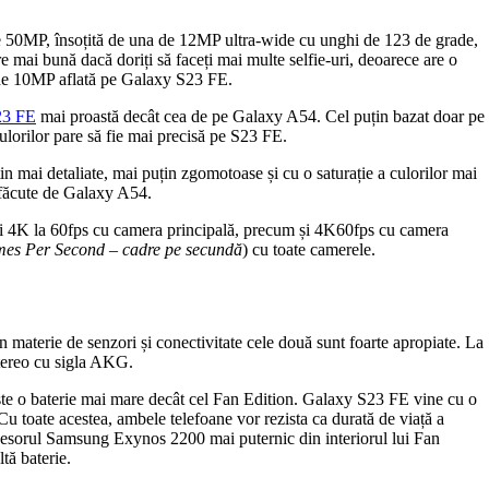
e 50MP, însoțită de una de 12MP ultra-wide cu unghi de 123 de grade,
ai bună dacă doriți să faceți mai multe selfie-uri, deoarece are o
de 10MP aflată pe Galaxy S23 FE.
23 FE
mai proastă decât cea de pe Galaxy A54. Cel puțin bazat doar pe
ulorilor pare să fie mai precisă pe S23 FE.
n mai detaliate, mai puțin zgomotoase și cu o saturație a culorilor mai
le făcute de Galaxy A54.
i 4K la 60fps cu camera principală, precum și 4K60fps cu camera
es Per Second – cadre pe secundă
) cu toate camerele.
 în materie de senzori și conectivitate cele două sunt foarte apropiate. La
stereo cu sigla AKG.
ește o baterie mai mare decât cel Fan Edition. Galaxy S23 FE vine cu o
toate acestea, ambele telefoane vor rezista ca durată de viață a
ocesorul Samsung Exynos 2200 mai puternic din interiorul lui Fan
tă baterie.