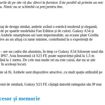
rile de pe site vă duc direct la furnizor. Este posibil să primim un mic
tru. Nimic nu se schimbă ca preț pentru tine.
 de design similar, ambele având o estetică modernă și elegantă,
 de pe spatele modelului Fan Edition și de culori. Galaxy A54 și
 Ambele smartphone-uri sunt impermeabile, au ecrane plate Gorilla
ive au un afișaj cu rame minime, contribuind la o experiență de
 – are un cadru din aluminiu, în timp ce Galaxy A54 folosește unul din
 – IP67. Asta înseamnă că S23 FE poate supraviețui până la 1,5 m
nă la 1 metru. De cele mai multe ori nu este cazul, dar nu se știe
în aceleași locuri.
ie să fii. Ambele sunt dispozitive atractive, cu mult spațiu utilizabil pe
destul de similară, Galaxy S23 FE câștigă datorită ratingului său IP mai
cesor și memorie