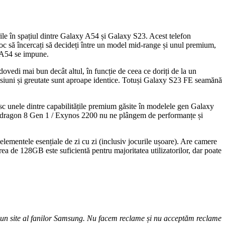
le în spațiul dintre Galaxy A54 și Galaxy S23. Acest telefon
loc să încercați să decideți între un model mid-range și unul premium,
 A54 se impune.
vedi mai bun decât altul, în funcție de ceea ce doriți de la un
siuni și greutate sunt aproape identice. Totuși Galaxy S23 FE seamănă
esc unele dintre capabilitățile premium găsite în modelele gen Galaxy
apdragon 8 Gen 1 / Exynos 2200 nu ne plângem de performanțe și
lementele esențiale de zi cu zi (inclusiv jocurile ușoare). Are camere
area de 128GB este suficientă pentru majoritatea utilizatorilor, dar poate
t, un site al fanilor Samsung. Nu facem reclame și nu acceptăm reclame