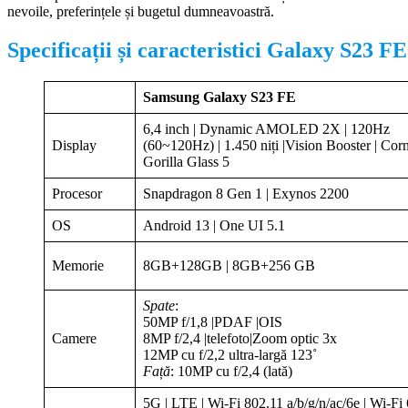
nevoile, preferințele și bugetul dumneavoastră.
Specificații și caracteristici Galaxy S23 F
Samsung Galaxy S23 FE
6,4 inch | Dynamic AMOLED 2X | 120Hz
Display
(60~120Hz) | 1.450 niți |Vision Booster | Cor
Gorilla Glass 5
Procesor
Snapdragon 8 Gen 1 | Exynos 2200
OS
Android 13 | One UI 5.1
Memorie
8GB+128GB | 8GB+256 GB
Spate
:
50MP f/1,8 |PDAF |OIS
Camere
8MP f/2,4 |telefoto|Zoom optic 3x
12MP cu f/2,2 ultra-largă 123˚
Față
: 10MP cu f/2,4 (lată)
5G | LTE | Wi-Fi 802.11 a/b/g/n/ac/6e | Wi-Fi 