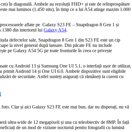
 cm) în diagonală. Ambele au rezoluții FHD+ și rate de reîmprospătare
 este mai luminos (1.450 nits), în timp ce a lui A54 atinge maxim 1.000
ce procesoarele aflate pe Galaxy S23 FE – Snapdragon 8 Gen 1 și
1380 din interiorul lui
Galaxy A54
.
ciuda defectelor sale, Snapdragon 8 Gen 1 din S23 FE este un cip
aproape la nivel general după lansare. Din păcate FE nu include
ște pe Galaxy A54 5G pe toate fronturile în ceea ce privește
nsate cu Android 13 și Samsung One UI 5.1, o interfață ușor de utilizat,
au primit Android 14 și One UI 6.0. Ambele dispozitive sunt eligibile
lizări de securitate. Astfel sunteți asigurați că rămâneți la curent cu
4
l foto. Clar și aici Galaxy S23 FE este mai bun, dar nu disperați, nu vă
 ultra-wide de 12 megapixeli și una cu teleobiectiv de 8MP. În față
neficiați de un mod de viziune nocturnă pentru fotografii cu lumină