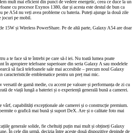
m mult mai eficient din punct de vedere energetic, ceea ce duce la un
efoane cu procesor Exynos 1380, dar și acesta este destul de bun ca
ou pe A54 nu veți avea probleme cu bateria. Puteți ajunge la două zile
e jocuri pe mobil.
s de 15W și Wireless PowerShare. Pe de altă parte, Galaxy A54 are doar
u a te face să te întrebi pe care să-l iei. Nu toată lumea poate
unt în apropiere telefoane superioare din seria Galaxy A sau modelele
cearcă să facă telefoanele sale mai accesibile – precum noul Galaxy
n caracteristicile emblematice pentru un preț mai mic.
v versatil de gamă medie, cu accent pe valoare și performanța de zi cu
rată de viață lungă a bateriei și o experiență generală bună a camerei.
e vârf, capabilități excepționale ale camerei și o construcție premium.
ermite o grafică mai bună și suport DeX. Are și o calitate foto mai
țiile generale solide, fie cheltuiți puțin mai mult și obțineți Galaxy
une. În cele din urmă, decizia între aceste două dispozitive depinde de