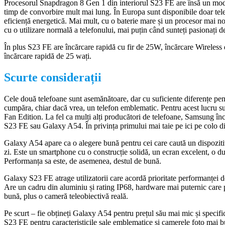
Procesorul Snapdragon 8 Gen 1 din interiorul S23 FE are însă un mode
timp de convorbire mult mai lung. În Europa sunt disponibile doar tel
eficiență energetică. Mai mult, cu o baterie mare și un procesor mai n
cu o utilizare normală a telefonului, mai puțin când sunteți pasionați d
În plus S23 FE are încărcare rapidă cu fir de 25W, încărcare Wireles
încărcare rapidă de 25 wați.
Scurte considerații
Cele două telefoane sunt asemănătoare, dar cu suficiente diferențe pentr
cumpăra, chiar dacă vrea, un telefon emblematic. Pentru acest lucru s
Fan Edition. La fel ca mulți alți producători de telefoane, Samsung în
S23 FE sau Galaxy A54. În privința primului mai taie pe ici pe colo di
Galaxy A54 apare ca o alegere bună pentru cei care caută un dispoziti
zi. Este un smartphone cu o construcție solidă, un ecran excelent, o du
Performanța sa este, de asemenea, destul de bună.
Galaxy S23 FE atrage utilizatorii care acordă prioritate performanței d
Are un cadru din aluminiu și rating IP68, hardware mai puternic care p
bună, plus o cameră teleobiectivă reală.
Pe scurt – fie obțineți Galaxy A54 pentru prețul său mai mic și specifica
S23 FE pentru caracteristicile sale emblematice și camerele foto mai b