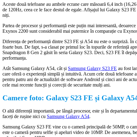
Aceste două telefoane au ambele ecrane care măsoară 6,4 inch (16,26
de 120Hz, ceea ce le face destul de egale. Afișajul lui Galaxy S23 FE
niți.
Partea de procesor și performanță este puțin mai interesantă, deoare
Exynos 2200 sunt considerabil mai puternice în comparație cu Exynos 
Diferența de performanță dintre S23 FE și A54 nu este o surpriză. În 
foarte bun. De fapt, s-a clasat pe primul loc în topurile de referință 
Snapdragon 8 Gen 2 găsit în seria Galaxy S23. Deci, S23 FE îl depășe
performanța.
Atât Samsung Galaxy A54, cât și
Samsung Galaxy S23 FE
au fost la
care oferă o experiență simplă și intuitivă. Acum cele două telefoane 
pentru patru ani de actualizări de software Android și cinci ani de actua
cele mai recente funcții și corecții de securitate mulți ani.
Camere foto: Galaxy S23 FE și Galaxy A5
O altă diferență importantă, pe lângă procesor, este și în departamentu
faceți de rușine nici cu
Samsung Galaxy A54
.
Samsung Galaxy S23 FE vine cu o cameră principală de 50MP, o cameră
este o cameră pentru selfie și apeluri video de 10MP. De asemenea, be