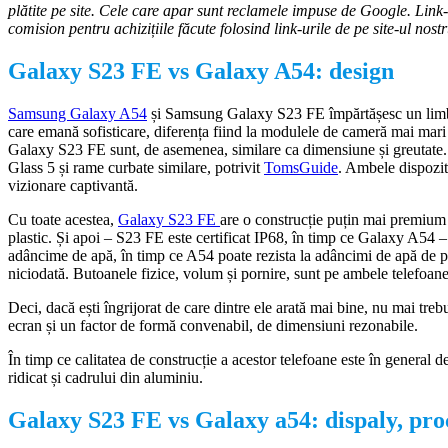
plătite pe site. Cele care apar sunt reclamele impuse de Google. Link-u
comision pentru achizițiile făcute folosind link-urile de pe site-ul nos
Galaxy S23 FE vs Galaxy A54: design
Samsung Galaxy A54
și Samsung Galaxy S23 FE împărtășesc un limbaj
care emană sofisticare, diferența fiind la modulele de cameră mai mari
Galaxy S23 FE sunt, de asemenea, similare ca dimensiune și greutate.
Glass 5 și rame curbate similare, potrivit
TomsGuide
. Ambele dispozit
vizionare captivantă.
Cu toate acestea,
Galaxy S23 FE
are o construcție puțin mai premium
plastic. Și apoi – S23 FE este certificat IP68, în timp ce Galaxy A54
adâncime de apă, în timp ce A54 poate rezista la adâncimi de apă de pâ
niciodată. Butoanele fizice, volum și pornire, sunt pe ambele telefoane 
Deci, dacă ești îngrijorat de care dintre ele arată mai bine, nu mai trebu
ecran și un factor de formă convenabil, de dimensiuni rezonabile.
În timp ce calitatea de construcție a acestor telefoane este în general 
ridicat și cadrului din aluminiu.
Galaxy S23 FE vs Galaxy a54: dispaly, pro