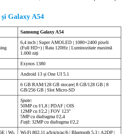
E și Galaxy A54
Samsung Galaxy A54
6,4 inch | Super AMOLED | 1080×2400 pixeli
ning
(Full HD+) | Rata 120Hz | Luminozitate maximă
1.000 niți
Exynos 1380
Android 13 și One UI 5.1
6 GB RAM/128 GB stocare| 8 GB/128 GB | 8
GB/256 GB | Slot Micro-SD
Spate
:
50MP cu f/1,8 | PDAF | OIS
12MP cu f/2,2 | FOV 123°
5MP cu diafragma f/2,4
Față
: 32MP cu diafragma f/2,2
6E | Wi-
Wi-Fi 802.11 a/b/g/n/ac/6 | Bluetooth 5.3 | A2DP |