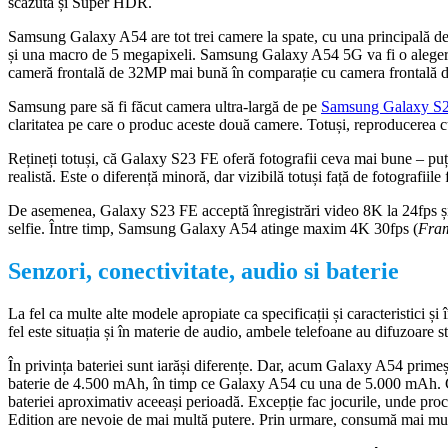
scăzută și Super HDR.
Samsung Galaxy A54 are tot trei camere la spate, cu una principală d
și una macro de 5 megapixeli. Samsung Galaxy A54 5G va fi o alegere m
cameră frontală de 32MP mai bună în comparație cu camera frontală 
Samsung pare să fi făcut camera ultra-largă de pe
Samsung Galaxy S
claritatea pe care o produc aceste două camere. Totuși, reproducerea c
Rețineți totuși, că Galaxy S23 FE oferă fotografii ceva mai bune – puți
realistă. Este o diferență minoră, dar vizibilă totuși față de fotografii
De asemenea, Galaxy S23 FE acceptă înregistrări video 8K la 24fps ș
selfie. Între timp, Samsung Galaxy A54 atinge maxim 4K 30fps (
Fram
Senzori, conectivitate, audio si baterie
La fel ca multe alte modele apropiate ca specificații și caracteristici și
fel este situația și în materie de audio, ambele telefoane au difuzoare 
În privința bateriei sunt iarăși diferențe. Dar, acum Galaxy A54 prim
baterie de 4.500 mAh, în timp ce Galaxy A54 cu una de 5.000 mAh. Cu 
bateriei aproximativ aceeași perioadă. Excepție fac jocurile, unde pr
Edition are nevoie de mai multă putere. Prin urmare, consumă mai mul