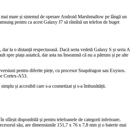
e mai mare și sistemul de operare Android Marshmallow pe lângă un
 Samsung pentru ca acest Galaxy J7 să rămînă un telefon de buget
ar la o distanță respectuoasă. Dacă seria vedetă Galaxy S și seria A
ult spre piața asiatică, dar asta nu înseamnă că nu a pătruns și pe alte
ă versiuni pentru diferite piețe, cu procesor Snapdragon sau Exynos.
lee Cortex-A53.
simplu și accesibil care s-a cosmetizat și s-a îmbunătățit.
sfârșit disponibilă și pentru telefoanele de categorii inferioare,
decesorul său, are dimensiunile 151,7 x 76 x 7,8 mm și o baterie mai