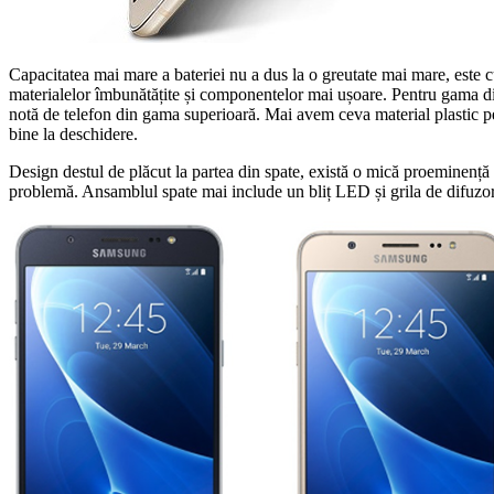
Capacitatea mai mare a bateriei nu a dus la o greutate mai mare, este 
materialelor îmbunătățite și componentelor mai ușoare. Pentru gama din 
notă de telefon din gama superioară. Mai avem ceva material plastic pen
bine la deschidere.
Design destul de plăcut la partea din spate, există o mică proeminență
problemă. Ansamblul spate mai include un bliț LED și grila de difuzor