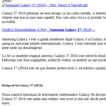
20949
Galaxy J7 2016 primește un nou design cu un cadru metalic, o bateri
chipset mai nou și ușor mai capabil. Dar cam asta-i tot ce-și permite
accesibil.
Verifică Disponibilitate și Preț -
Samsung Galaxy J7
(2016) ››
Samsung Galaxy J este o gamă următoare după Galaxy S și Galaxy A, d
ajung pe mai toate piețele internaționale, Galaxy J este orientată mai m
piețe unde nu dezamăgește.
La fel ca modelul original anterior, Galaxy J7 2016 este oferit în dou
Diferența este însă neglijabilă, având în vedere că ambele au opt nuc
Galaxy J7 (2016) este un pas înainte pentru seria J, un telefon capabil, 
Design-ul lui Galaxy J7 (2016)
Noua estetică introdusă de telefoanele emblematice Galaxy S6 devine în 
Galaxy J7 2016 este puțin mai subțire, mai scurt și mai mic decât pre
mare.