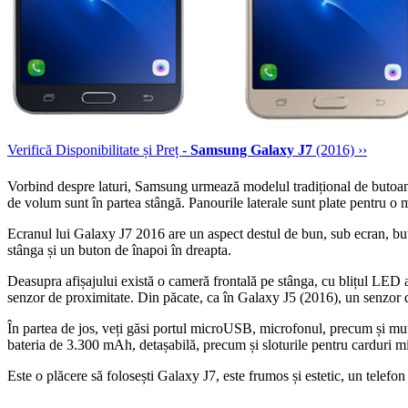
Verifică Disponibilitate și Preț -
Samsung Galaxy J7
(2016) ››
Vorbind despre laturi, Samsung urmează modelul tradițional de butoan
de volum sunt în partea stângă. Panourile laterale sunt plate pentru o 
Ecranul lui Galaxy J7 2016 are un aspect destul de bun, sub ecran, but
stânga și un buton de înapoi în dreapta.
Deasupra afișajului există o cameră frontală pe stânga, cu blițul LED a
senzor de proximitate. Din păcate, ca în Galaxy J5 (2016), un senzor 
În partea de jos, veți găsi portul microUSB, microfonul, precum și m
bateria de 3.300 mAh, detașabilă, precum și sloturile pentru carduri
Este o plăcere să folosești Galaxy J7, este frumos și estetic, un telefon