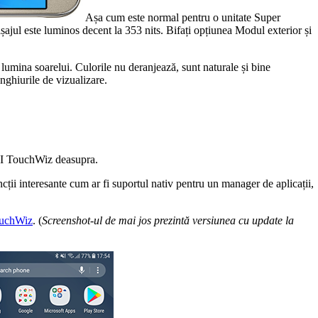
Așa cum este normal pentru o unitate Super
ul este luminos decent la 353 nits. Bifați opțiunea Modul exterior și
umina soarelui. Culorile nu deranjează, sunt naturale și bine
unghiurile de vizualizare.
I TouchWiz deasupra.
ții interesante cum ar fi suportul nativ pentru un manager de aplicații,
uchWiz
. (
Screenshot-ul de mai jos prezintă versiunea cu update la