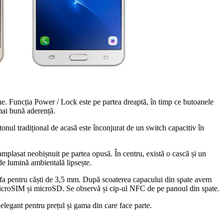
e. Funcția Power / Lock este pe partea dreaptă, în timp ce butoanele
mai bună aderență.
onul tradițional de acasă este înconjurat de un switch capacitiv în
mplasat neobișnuit pe partea opusă. În centru, există o cască și un
de lumină ambientală lipsește.
ufa pentru căști de 3,5 mm. După scoaterea capacului din spate avem
 microSIM și microSD. Se observă și cip-ul NFC de pe panoul din spate.
 elegant pentru prețul și gama din care face parte.