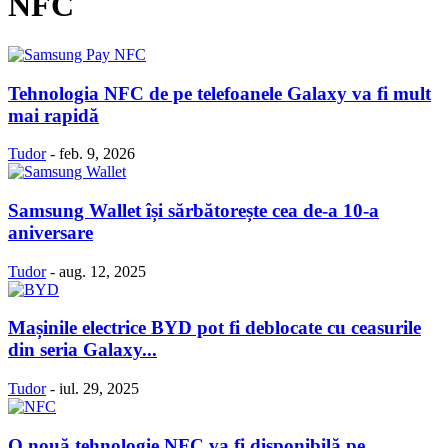
NFC
Tehnologia NFC de pe telefoanele Galaxy va fi mult
mai rapidă
Tudor
-
feb. 9, 2026
Samsung Wallet își sărbătorește cea de-a 10-a
aniversare
Tudor
-
aug. 12, 2025
Mașinile electrice BYD pot fi deblocate cu ceasurile
din seria Galaxy...
Tudor
-
iul. 29, 2025
O nouă tehnologie NFC va fi disponibilă pe