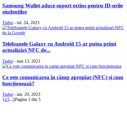
Samsung Wallet aduce suport extins pentru ID-urile
studenților
Tudor
-
iul. 24, 2023
Telefoanele Galaxy cu Android 15 ar putea primi
actualizări NFC de...
Tudor
-
mai 13, 2023
Ce este comunicarea în câmp apropiat (NFC) și cum
funcționează?
Tudor
-
ian. 29, 2023
1
2
3
...
5
Pagina 1 din 5
Politică Cookie-uri
Politica Confidenţialitate
Despre proiectul iLoveSamsung.ro
Contact