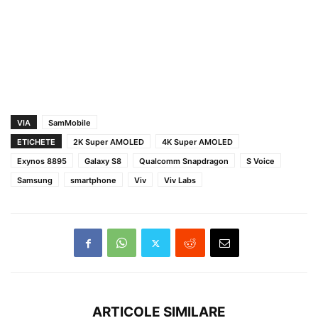
VIA
SamMobile
ETICHETE
2K Super AMOLED
4K Super AMOLED
Exynos 8895
Galaxy S8
Qualcomm Snapdragon
S Voice
Samsung
smartphone
Viv
Viv Labs
ARTICOLE SIMILARE