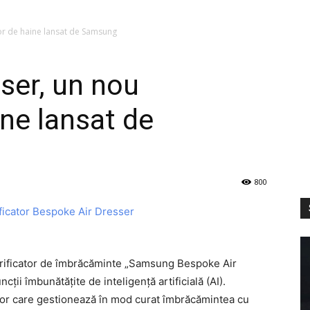
or de haine lansat de Samsung
ser, un nou
ine lansat de
800
urificator de îmbrăcăminte „Samsung Bespoke Air
ții îmbunătățite de inteligență artificială (AI).
or care gestionează în mod curat îmbrăcămintea cu