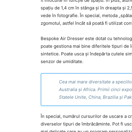
fi înlocuite în funcție de spațiu. În plus, atu
spațiu de 1,4 cm în stânga și în dreapta și 
vede în fotografie. În special, metoda „spăla
zgomotul, astfel încât să poată fi utilizat co
Bespoke Air Dresser este dotat cu tehnologie 
poate gestiona mai bine diferitele tipuri de
sintetice. Poate usca și îndepărta cutele si
senzor de umiditate.
Cea mai mare diversitate a speciil
Australia și Africa. Primii cinci ex
Statele Unite, China, Brazilia și Pak
În special, numărul cursurilor de uscare a c
diverselor tipuri de îmbrăcăminte. Pot fi usc
mai delicate care au un program personaliza