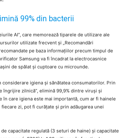
imină 99% din bacterii
ceiurile AI”, care memorează tiparele de utilizare ale
ursurilor utilizate frecvent și „Recomandări
 recomandate pe baza informațiilor precum timpul de
rificator Samsung va fi încadrat la electrocasnice
mașini de spălat și cuptoare cu microunde.
în considerare igiena și sănătatea consumatorilor. Prin
 îngrijire zilnică”, elimină 99,9% dintre viruși și
le în care igiena este mai importantă, cum ar fi hainele
 fiecare zi, pot fi curățate și prin adăugarea unei
de capacitate regulată (3 seturi de haine) și capacitate