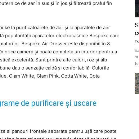
ternice de aer în sus și în jos și filtrează praful fin
St
S
ke la purificatoarele de aer și la aparatele de aer
c
ită popularității aparatelor electrocasnice Bespoke care
T
sumatorilor. Bespoke Air Dresser este disponibil în 8
Sa
t în orice camera și poate completa un interior pentru a
nu
stică excelentă. Sunt printre alte culori, roz și alb
fo
rbune dau o senzație caldă și confortabilă. Culorile
Blue, Glam White, Glam Pink, Cotta White, Cota
rame de purificare și uscare
ze și panouri frontale separate pentru ușă care poate