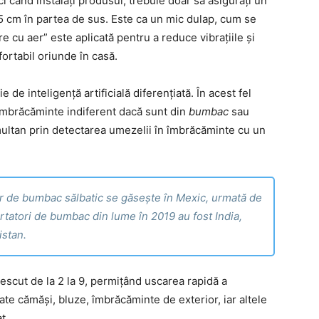
nci când instalați produsul, trebuie doar să asigurați un
2,5 cm în partea de sus. Este ca un mic dulap, cum se
re cu aer” este aplicată pentru a reduce vibrațiile și
nfortabil oriunde în casă.
de inteligență artificială diferențiată. În acest fel
 îmbrăcăminte indiferent dacă sunt din
bumbac
sau
multan prin detectarea umezelii în îmbrăcăminte cu un
or de bumbac sălbatic se găsește în Mexic, urmată de
portatori de bumbac din lume în 2019 au fost India,
istan.
rescut de la 2 la 9, permițând uscarea rapidă a
ate cămăși, bluze, îmbrăcăminte de exterior, iar altele
t.