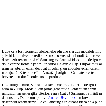
După ce a fost pionierul telefoanelor pliabile și a dus modelele Flip
și Fold la un nivel incredibil, Samsung vrea și mai mult. Un brevet
descoperit recent arată că Samsung explorează ideea unui design cu
două ecrane frontale pentru un viitor Galaxy Z Flip. Dispozitivul ar
urma să aibă un ecran decupat circular și un al doilea ecran care îl
înconjoară. Este o idee îndrăzneață și original. Cu toate acestea,
brevetele nu duc întotdeauna la produse.
De-a lungul anilor, Samsung a făcut mici modificări de design la
seria sa Z Flip. Modelul din prima generație a venit cu un ecran
minuscul, iar generațiile ulterioare au văzut că Samsung l-a mărit în
dimensiuni. Dar acum, potrivit
AndroidHeadlines
, un brevet
descoperit recent dezvăluie că Samsung explorează ideea de a pune