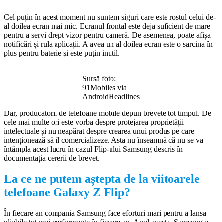
Cel puțin în acest moment nu suntem siguri care este rostul celui de-
al doilea ecran mai mic. Ecranul frontal este deja suficient de mare
pentru a servi drept vizor pentru cameră. De asemenea, poate afișa
notificări și rula aplicații. A avea un al doilea ecran este o sarcina în
plus pentru baterie și este puțin inutil.
Sursă foto:
91Mobiles via
AndroidHeadlines
Dar, producătorii de telefoane mobile depun brevete tot timpul. De
cele mai multe ori este vorba despre protejarea proprietății
intelectuale și nu neapărat despre crearea unui produs pe care
intenționează să îl comercializeze. Asta nu înseamnă că nu se va
întâmpla acest lucru în cazul Flip-ului Samsung descris în
documentația cererii de brevet.
La ce ne putem aștepta de la viitoarele
telefoane Galaxy Z Flip?
În fiecare an compania Samsung face eforturi mari pentru a lansa
pliabile tot mai performante în fiecare an. Anul acesta, Samsung a