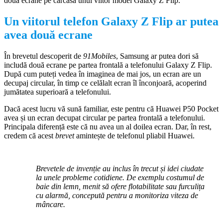
două ecrane pe carcasa unui viitor model Galaxy Z Flip.
Un viitorul telefon Galaxy Z Flip ar putea
avea două ecrane
În brevetul descoperit de
91Mobiles
, Samsung ar putea dori să
includă două ecrane pe partea frontală a telefonului Galaxy Z Flip.
După cum puteți vedea în imaginea de mai jos, un ecran are un
decupaj circular, în timp ce celălalt ecran îl înconjoară, acoperind
jumătatea superioară a telefonului.
Dacă acest lucru vă sună familiar, este pentru că Huawei P50 Pocket
avea și un ecran decupat circular pe partea frontală a telefonului.
Principala diferență este că nu avea un al doilea ecran. Dar, în rest,
credem că acest
brevet
amintește de telefonul pliabil Huawei.
Brevetele de invenție au inclus în trecut și idei ciudate
la unele probleme cotidiene. De exemplu costumul de
baie din lemn, menit să ofere flotabilitate sau furculița
cu alarmă, concepută pentru a monitoriza viteza de
mâncare.