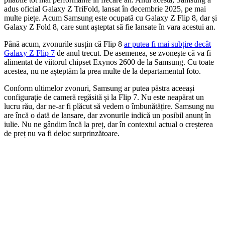
adus oficial Galaxy Z TriFold, lansat în decembrie 2025, pe mai
multe piețe. Acum Samsung este ocupată cu Galaxy Z Flip 8, dar și
Galaxy Z Fold 8, care sunt așteptat să fie lansate în vara acestui an.
Până acum, zvonurile susțin că Flip 8
ar putea fi mai subțire decât
Galaxy Z Flip 7
de anul trecut. De asemenea, se zvonește că va fi
alimentat de viitorul chipset Exynos 2600 de la Samsung. Cu toate
acestea, nu ne așteptăm la prea multe de la departamentul foto.
Conform ultimelor zvonuri, Samsung ar putea păstra aceeași
configurație de cameră regăsită și la Flip 7. Nu este neapărat un
lucru rău, dar ne-ar fi plăcut să vedem o îmbunătățire. Samsung nu
are încă o dată de lansare, dar zvonurile indică un posibil anunț în
iulie. Nu ne gândim încă la preț, dar în contextul actual o creșterea
de preț nu va fi deloc surprinzătoare.