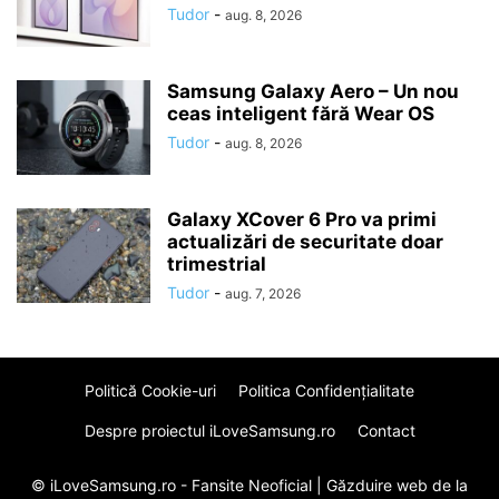
Tudor
-
aug. 8, 2026
Samsung Galaxy Aero – Un nou
ceas inteligent fără Wear OS
Tudor
-
aug. 8, 2026
Galaxy XCover 6 Pro va primi
actualizări de securitate doar
trimestrial
Tudor
-
aug. 7, 2026
Politică Cookie-uri
Politica Confidenţialitate
Despre proiectul iLoveSamsung.ro
Contact
© iLoveSamsung.ro - Fansite Neoficial |
Găzduire web
de la