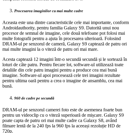
Procesarea imaginilor cu mai multe cadre
Aceasta este una dintre caracteristicile cele mai importante, conform
Androidauthority, pentru familia Galaxy S9. Datorită unui nou
procesor de semnal de imagine, cele două telefoane pot folosi mai
multe fotografii pentru a ajuta în procesarea ulterioară. Folosind
DRAM-ul pe senzorul de cameră, Galaxy S9 captează de patru ori
mai multe imagini la o viteză de patru ori mai mare.
Acesta captează 12 imagini într-o secundă secundă și le sortează în
loturi de câte patru. Pentru fiecare lot, software-ul utilizează toate
detaliile din cele patru imagini pentru a produce cea mai bună
imagine. Software-ul apoi procesează cele trei imagini rezultate
pentru ultima oară pentru a crea o imagine de ansamblu, cea mai
bună.
960 de cadre pe secundă
DRAM-ul pe senzorul camerei foto este de asemenea foarte bun
pentru un videoclip cu o viteză superioară de mișcare. Galaxy S9
poate capta de patru ori mai multe cadre ca Galaxy S8, având
filmare lentă de la 240 fps la 960 fps la aceeași rezoluție HD de
720p.