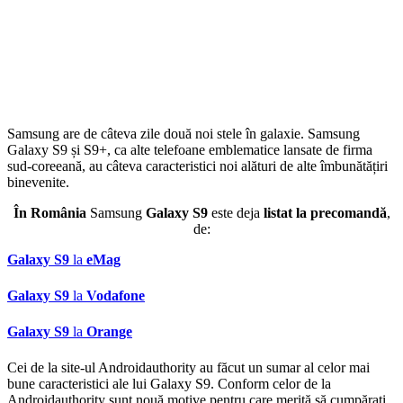
Samsung are de câteva zile două noi stele în galaxie. Samsung
Galaxy S9 și S9+, ca alte telefoane emblematice lansate de firma
sud-coreeană, au câteva caracteristici noi alături de alte îmbunătățiri
binevenite.
În România
Samsung
Galaxy S9
este deja
listat la precomandă
,
de:
Galaxy S9
la
eMag
Galaxy S9
la
Vodafone
Galaxy S9
la
Orange
Cei de la site-ul Androidauthority au făcut un sumar al celor mai
bune caracteristici ale lui Galaxy S9. Conform celor de la
Androidauthority sunt nouă motive pentru care merită să cumpărați