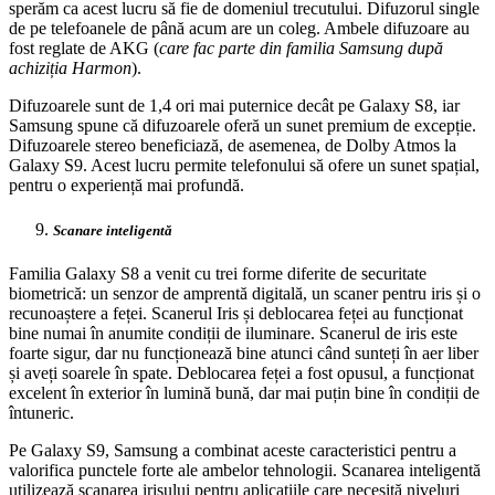
sperăm ca acest lucru să fie de domeniul trecutului. Difuzorul single
de pe telefoanele de până acum are un coleg. Ambele difuzoare au
fost reglate de AKG (
care fac parte din familia Samsung după
achiziția Harmon
).
Difuzoarele sunt de 1,4 ori mai puternice decât pe Galaxy S8, iar
Samsung spune că difuzoarele oferă un sunet premium de excepție.
Difuzoarele stereo beneficiază, de asemenea, de Dolby Atmos la
Galaxy S9. Acest lucru permite telefonului să ofere un sunet spațial,
pentru o experiență mai profundă.
Scanare inteligentă
Familia Galaxy S8 a venit cu trei forme diferite de securitate
biometrică: un senzor de amprentă digitală, un scaner pentru iris și o
recunoaștere a feței. Scanerul Iris și deblocarea feței au funcționat
bine numai în anumite condiții de iluminare. Scanerul de iris este
foarte sigur, dar nu funcționează bine atunci când sunteți în aer liber
și aveți soarele în spate. Deblocarea feței a fost opusul, a funcționat
excelent în exterior în lumină bună, dar mai puțin bine în condiții de
întuneric.
Pe Galaxy S9, Samsung a combinat aceste caracteristici pentru a
valorifica punctele forte ale ambelor tehnologii. Scanarea inteligentă
utilizează scanarea irisului pentru aplicațiile care necesită niveluri