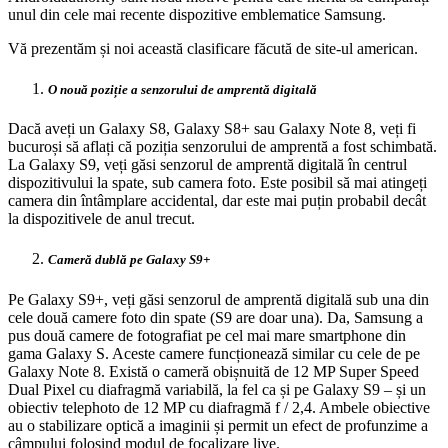
unul din cele mai recente dispozitive emblematice Samsung.
Vă prezentăm și noi această clasificare făcută de site-ul american.
O nouă poziție a senzorului de amprentă digitală
Dacă aveți un Galaxy S8, Galaxy S8+ sau Galaxy Note 8, veți fi
bucuroși să aflați că poziția senzorului de amprentă a fost schimbată.
La Galaxy S9, veți găsi senzorul de amprentă digitală în centrul
dispozitivului la spate, sub camera foto. Este posibil să mai atingeți
camera din întâmplare accidental, dar este mai puțin probabil decât
la dispozitivele de anul trecut.
Cameră dublă pe Galaxy S9+
Pe Galaxy S9+, veți găsi senzorul de amprentă digitală sub una din
cele două camere foto din spate (S9 are doar una). Da, Samsung a
pus două camere de fotografiat pe cel mai mare smartphone din
gama Galaxy S. Aceste camere funcționează similar cu cele de pe
Galaxy Note 8. Există o cameră obișnuită de 12 MP Super Speed
Dual Pixel cu diafragmă variabilă, la fel ca și pe Galaxy S9 – și un
obiectiv telephoto de 12 MP cu diafragmă f / 2,4. Ambele obiective
au o stabilizare optică a imaginii și permit un efect de profunzime a
câmpului folosind modul de focalizare live.