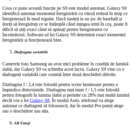
Ceea ce pune această funcție pe S9 este modul automat. Galaxy S9
identifică automat momentul înregistrării cu viteză redusă în timp ce
înregistrează în mod regulat. Dacă sunteți la un joc de baseball și
doriți să înregistrați ce se întâmplă când mingea intră în coș, poate fi
dificil să știți exact când să apăsați pentru înregistrarea cu
încetinitorul. Software-ul lui Galaxy S9 determină exact momentul
înregistrării și funcționează bine.
Diafragma variabilă
Camerele foto Samsung au avut mici probleme în condiții de lumină
slabă, dar Galaxy S9 va schimba acest lucru. Galaxy S9 vine cu o
diafragmă variabilă care comută între două deschideri diferite.
Diafragma f / 2,4 este folosită pentru scene luminoase pentru a
împiedica distorsiunile. Diafragma mai mare f / 1,5 este folosită
pentru fotografii în lumina slabă și permite cu 28% mai multă lumină
decât cea a lui
Galaxy S8
. În modul Auto, telefonul va alege
automat ce diafragmă să folosească, dar în modul Pro puteți alege
sau o deschidere sau alta.
AR Emoji