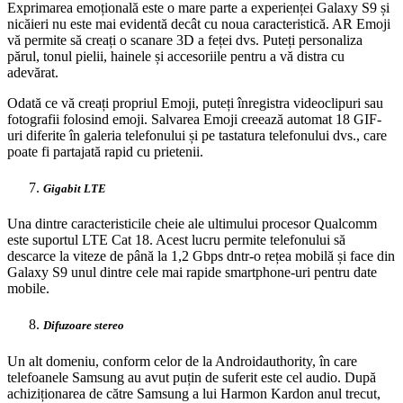
Exprimarea emoțională este o mare parte a experienței Galaxy S9 și
nicăieri nu este mai evidentă decât cu noua caracteristică. AR Emoji
vă permite să creați o scanare 3D a feței dvs. Puteți personaliza
părul, tonul pielii, hainele și accesoriile pentru a vă distra cu
adevărat.
Odată ce vă creați propriul Emoji, puteți înregistra videoclipuri sau
fotografii folosind emoji. Salvarea Emoji creează automat 18 GIF-
uri diferite în galeria telefonului și pe tastatura telefonului dvs., care
poate fi partajată rapid cu prietenii.
Gigabit LTE
Una dintre caracteristicile cheie ale ultimului procesor Qualcomm
este suportul LTE Cat 18. Acest lucru permite telefonului să
descarce la viteze de până la 1,2 Gbps dntr-o rețea mobilă și face din
Galaxy S9 unul dintre cele mai rapide smartphone-uri pentru date
mobile.
Difuzoare stereo
Un alt domeniu, conform celor de la Androidauthority, în care
telefoanele Samsung au avut puțin de suferit este cel audio. După
achiziționarea de către Samsung a lui Harmon Kardon anul trecut,