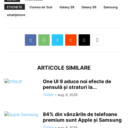
ETICHETE
Coreea de Sud
Galaxy S8
Galaxy S9
Samsung
smartphone
ARTICOLE SIMILARE
One UI 9 aduce noi efecte de
pensulă și straturi la...
Tudor
-
aug. 9, 2026
84% din vânzările de telefoane
premium sunt Apple și Samsung
Tudor
-
aug. 9, 2026