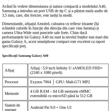
Având în vedere dimensiunea și natura compactă a modelului A40,
Samsung a introdus un port USB de tip C și a păstrat mufa audio de
3,5 mm, care, din fericire, este iarăși la modă.
Dimensiunile, afișajul Amoled, culoarea cu reflexe irizante (își
schimbă culorile în funcție din direcția din care vine lumina) și
camera Ultra-Wide sunt punctele sale forte. Chiar dacă
performanțele lui Galaxy A40 nu sunt la nivelul fraților mai mari din
gama Galaxy A, acest smartphone compact este excelent ca raport
specificații preț.
Specificații Samsung Galaxy A40
Afișaj : 5,9 inch Infinity U sAMOLED FHD+
Afișaj
(2340 x 1080 pixeli)
Procesor
Exynos 7904 │ GPU: Mali-G71 MP2
4 GB RAM – 64 GB memorie eMMC
Memorie
extensibilă cu microSD până la 512 GB
Siatem de
Android Pie 9.0 + One UI
operare