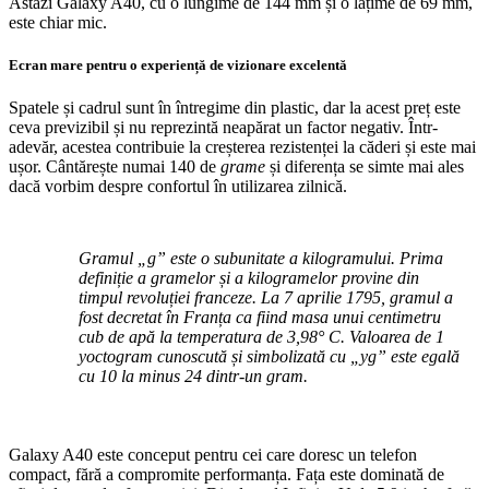
Astăzi Galaxy A40, cu o lungime de 144 mm și o lățime de 69 mm,
este chiar mic.
Ecran mare pentru o experiență de vizionare excelentă
Spatele și cadrul sunt în întregime din plastic, dar la acest preț este
ceva previzibil și nu reprezintă neapărat un factor negativ. Într-
adevăr, acestea contribuie la creșterea rezistenței la căderi și este mai
ușor. Cântărește numai 140 de
grame
și diferența se simte mai ales
dacă vorbim despre confortul în utilizarea zilnică.
Gramul „g” este o subunitate a kilogramului. Prima
definiție a gramelor și a kilogramelor provine din
timpul revoluției franceze. La 7 aprilie 1795, gramul a
fost decretat în Franța ca fiind masa unui centimetru
cub de apă la temperatura de 3,98° C. Valoarea de 1
yoctogram cunoscută și simbolizată cu „yg” este egală
cu 10 la minus 24 dintr-un gram.
Galaxy A40 este conceput pentru cei care doresc un telefon
compact, fără a compromite performanța. Fața este dominată de