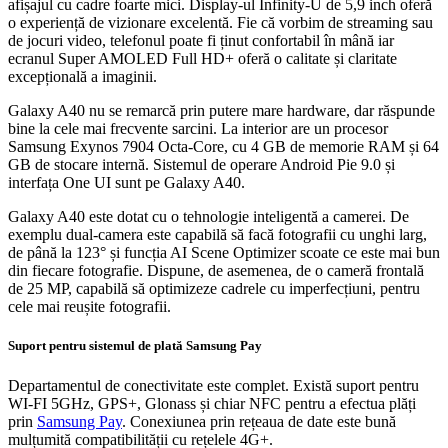
afișajul cu cadre foarte mici. Display-ul Infinity-U de 5,9 inch oferă
o experiență de vizionare excelentă. Fie că vorbim de streaming sau
de jocuri video, telefonul poate fi ținut confortabil în mână iar
ecranul Super AMOLED Full HD+ oferă o calitate și claritate
excepțională a imaginii.
Galaxy A40 nu se remarcă prin putere mare hardware, dar răspunde
bine la cele mai frecvente sarcini. La interior are un procesor
Samsung Exynos 7904 Octa-Core, cu 4 GB de memorie RAM și 64
GB de stocare internă. Sistemul de operare Android Pie 9.0 și
interfața One UI sunt pe Galaxy A40.
Galaxy A40 este dotat cu o tehnologie inteligentă a camerei. De
exemplu dual-camera este capabilă să facă fotografii cu unghi larg,
de până la 123° și funcția AI Scene Optimizer scoate ce este mai bun
din fiecare fotografie. Dispune, de asemenea, de o cameră frontală
de 25 MP, capabilă să optimizeze cadrele cu imperfecțiuni, pentru
cele mai reușite fotografii.
Suport pentru sistemul de plată Samsung Pay
Departamentul de conectivitate este complet. Există suport pentru
WI-FI 5GHz, GPS+, Glonass și chiar NFC pentru a efectua plăți
prin
Samsung Pay
. Conexiunea prin rețeaua de date este bună
mulțumită compatibilității cu rețelele 4G+.