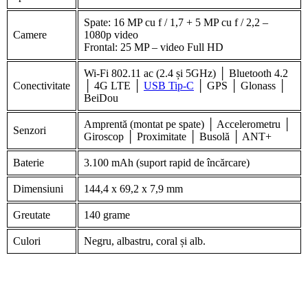
Spate: 16 MP cu f / 1,7 + 5 MP cu f / 2,2 –
Camere
1080p video
Frontal: 25 MP – video Full HD
Wi-Fi 802.11 ac (2.4 și 5GHz) │ Bluetooth 4.2
Conectivitate
│ 4G LTE │
USB Tip-C
│ GPS │ Glonass │
BeiDou
Amprentă (montat pe spate) │ Accelerometru │
Senzori
Giroscop │ Proximitate │ Busolă │ ANT+
Baterie
3.100 mAh (suport rapid de încărcare)
Dimensiuni
144,4 x 69,2 x 7,9 mm
Greutate
140 grame
Culori
Negru, albastru, coral și alb.