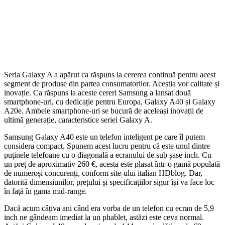
Seria Galaxy A a apărut ca răspuns la cererea continuă pentru acest
segment de produse din partea consumatorilor. Aceștia vor calitate și
inovație. Ca răspuns la aceste cereri Samsung a lansat două
smartphone-uri, cu dedicație pentru Europa, Galaxy A40 și Galaxy
A20e. Ambele smartphone-uri se bucură de aceleași inovații de
ultimă generație, caracteristice seriei Galaxy A.
Samsung Galaxy A40 este un telefon inteligent pe care îl putem
considera compact. Spunem acest lucru pentru că este unul dintre
puținele telefoane cu o diagonală a ecranului de sub șase inch. Cu
un preț de aproximativ 260 €, acesta este plasat într-o gamă populată
de numeroși concurenți, conform site-ului italian HDblog. Dar,
datorită dimensiunilor, prețului și specificațiilor sigur își va face loc
în față în gama mid-range.
Dacă acum câțiva ani când era vorba de un telefon cu ecran de 5,9
inch ne gândeam imediat la un phablet, astăzi este ceva normal.