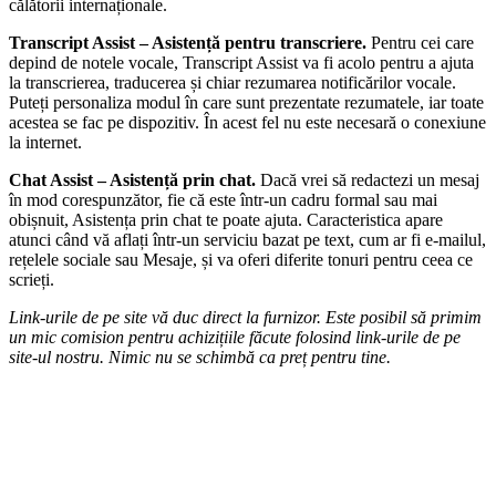
călătorii internaționale.
Transcript Assist – Asistență pentru transcriere.
Pentru cei care
depind de notele vocale, Transcript Assist va fi acolo pentru a ajuta
la transcrierea, traducerea și chiar rezumarea notificărilor vocale.
Puteți personaliza modul în care sunt prezentate rezumatele, iar toate
acestea se fac pe dispozitiv. În acest fel nu este necesară o conexiune
la internet.
Chat Assist – Asistență prin chat.
Dacă vrei să redactezi un mesaj
în mod corespunzător, fie că este într-un cadru formal sau mai
obișnuit, Asistența prin chat te poate ajuta. Caracteristica apare
atunci când vă aflați într-un serviciu bazat pe text, cum ar fi e-mailul,
rețelele sociale sau Mesaje, și va oferi diferite tonuri pentru ceea ce
scrieți.
Link-urile de pe site vă duc direct la furnizor. Este posibil să primim
un mic comision pentru achizițiile făcute folosind link-urile de pe
site-ul nostru.
Nimic nu se schimbă ca preț pentru tine.