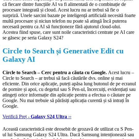
că fiecare dintre funcțiile AI va fi alimentată de o combinație de
procesare integrată și cloud. Acest lucru nu ar trebui să fie o
surpriză. Unele sarcini bazate pe inteligență artificială necesită foarte
multă procesare și niciun telefon nu poate să atingă încă puterea
necesară pentru ca AI să funcționeze fără ajutorul cloud-ului.
Acestea fiind spuse, care sunt noile caracteristici centrate pe AI care
se găsesc pe seria Galaxy S24?
Circle to Search și Generative Edit cu
Galaxy AI
Circle to Search – Cerc pentru a căuta cu Google.
Acest lucru –
Circle to Search – ar trebui să facă căutările dvs. online și mai
eficiente. Din orice aplicație, puteți apăsa lung butonul de pe ecranul
de pornire și apoi, cu degetul sau S Pen-ul, încercuiți, evidențiați sau
atingeți orice informație din aplicație pentru a efectua o căutare pe
Google. Nu mai trebuie să părăsiți aplicația curentă și să intrați în
Google.
Verifică Preț -
Galaxy S24 Ultra
››
Această caracteristică este deosebit de grozavă de utilizat cu S Pen-
ul lui Samsung Galaxy S24 Ultra. Dacă Samsung intenționează sau