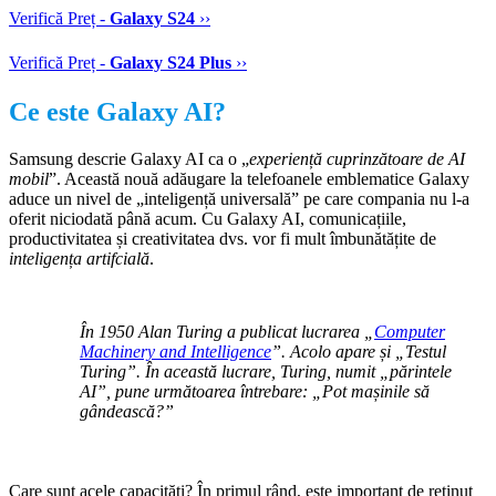
Verifică Preț -
Galaxy S24
››
Verifică Preț -
Galaxy S24 Plus
››
Ce este Galaxy AI?
Samsung descrie Galaxy AI ca o „
experiență cuprinzătoare de AI
mobil
”. Această nouă adăugare la telefoanele emblematice Galaxy
aduce un nivel de „inteligență universală” pe care compania nu l-a
oferit niciodată până acum. Cu Galaxy AI, comunicațiile,
productivitatea și creativitatea dvs. vor fi mult îmbunătățite de
inteligența artifcială
.
În 1950 Alan Turing a publicat lucrarea „
Computer
Machinery and Intelligence
”. Acolo apare și „Testul
Turing”. În această lucrare, Turing, numit „părintele
AI”, pune următoarea întrebare: „Pot mașinile să
gândească?”
Care sunt acele capacități? În primul rând, este important de reținut