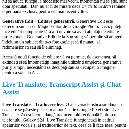
nu să aducă funcția la modelele mai vechi, momentan nu se știe, sunt
doar speculații. Dar, nu ar fi de mirare dacă
Cricle to Search
rămâne
o perioadă exclusiv pentru cel mai recent Ultra.
Generative Edit – Editare generativă.
Generative Edit este
oarecum similar cu Magic Editor de la Google Photo. Deci, puteți
face editări complicate fără a fi nevoie să aveți abilități de editare
profesionale. Generative Edit de la Samsung vă permite să atingeți
îndelung un subiect dintr-o fotografie și să îl mutați, să
redimensionați sau să îl eliminați.
Această nouă funcție de editare vă va permite, de asemenea, să
extindeți și să îmbunătățiți imaginile utilizând umplerea generativă,
pur și simplu necesitând să decupați sau să decupați o imagine
pentru a solicita AI.
Live Translate, Transcript Assist și Chat
Assist
Live Translate – Traducere live.
O altă caracteristică similară cu
cea care se găsește pe cea mai nouă serie Google Pixel este Live
Translate. Acest lucru adaugă traducere bidirecțională în timp real
telefonului Galaxy S24. Live Translate funcționează în cadrul
apelurilor vocale și al traducerilor de text, ceea ce îl face ideal pentru