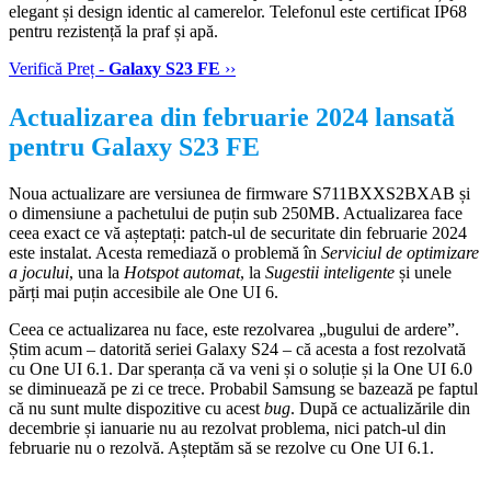
elegant și design identic al camerelor. Telefonul este certificat IP68
pentru rezistență la praf și apă.
Verifică Preț -
Galaxy S23 FE
››
Actualizarea din februarie 2024 lansată
pentru Galaxy S23 FE
Noua actualizare are versiunea de firmware S711BXXS2BXAB și
o dimensiune a pachetului de puțin sub 250MB. Actualizarea face
ceea exact ce vă așteptați: patch-ul de securitate din februarie 2024
este instalat. Acesta remediază o problemă în
Serviciul de optimizare
a jocului
, una la
Hotspot automat
, la
Sugestii inteligente
și unele
părți mai puțin accesibile ale One UI 6.
Ceea ce actualizarea nu face, este rezolvarea „bugului de ardere”.
Știm acum – datorită seriei Galaxy S24 – că acesta a fost rezolvată
cu One UI 6.1. Dar speranța că va veni și o soluție și la One UI 6.0
se diminuează pe zi ce trece. Probabil Samsung se bazează pe faptul
că nu sunt multe dispozitive cu acest
bug
. După ce actualizările din
decembrie și ianuarie nu au rezolvat problema, nici patch-ul din
februarie nu o rezolvă. Așteptăm să se rezolve cu One UI 6.1.