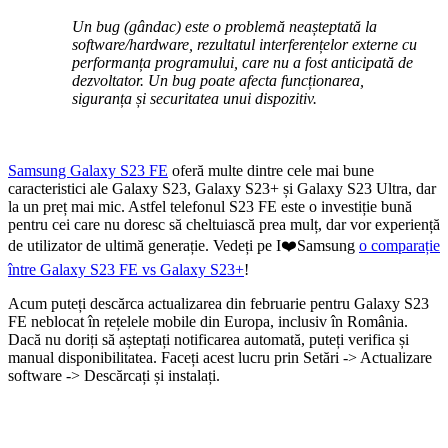
Un bug (gândac) este o problemă neașteptată la
software/hardware, rezultatul interferențelor externe cu
performanța programului, care nu a fost anticipată de
dezvoltator. Un bug poate afecta funcționarea,
siguranța și securitatea unui dispozitiv.
Samsung Galaxy S23 FE
oferă multe dintre cele mai bune
caracteristici ale Galaxy S23, Galaxy S23+ și Galaxy S23 Ultra, dar
la un preț mai mic. Astfel telefonul S23 FE este o investiție bună
pentru cei care nu doresc să cheltuiască prea mulț, dar vor experiență
de utilizator de ultimă generație. Vedeți pe I❤️Samsung
o comparație
între Galaxy S23 FE vs Galaxy S23+
!
Acum puteți descărca actualizarea din februarie pentru Galaxy S23
FE neblocat în rețelele mobile din Europa, inclusiv în România.
Dacă nu doriți să așteptați notificarea automată, puteți verifica și
manual disponibilitatea. Faceți acest lucru prin Setări -> Actualizare
software -> Descărcați și instalați.