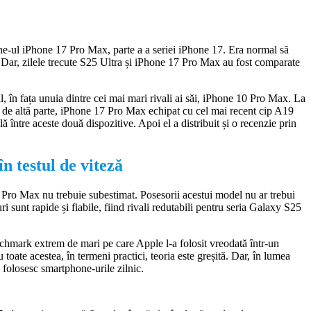
ne-ul iPhone 17 Pro Max, parte a a seriei iPhone 17. Era normal să
. Dar, zilele trecute S25 Ultra și iPhone 17 Pro Max au fost comparate
l, în fața unuia dintre cei mai mari rivali ai săi, iPhone 10 Pro Max. La
e de altă parte, iPhone 17 Pro Max echipat cu cel mai recent cip A19
ă între aceste două dispozitive. Apoi el a distribuit și o recenzie prin
 testul de viteză
 Pro Max nu trebuie subestimat. Posesorii acestui model nu ar trebui
i sunt rapide și fiabile, fiind rivali redutabili pentru seria Galaxy S25
nchmark extrem de mari pe care Apple l-a folosit vreodată într-un
ate acestea, în termeni practici, teoria este greșită. Dar, în lumea
și folosesc smartphone-urile zilnic.