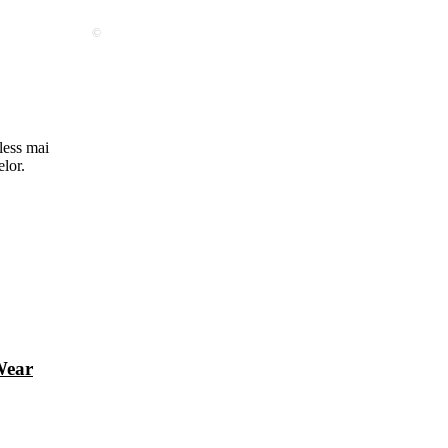
©
less mai
elor.
Wear