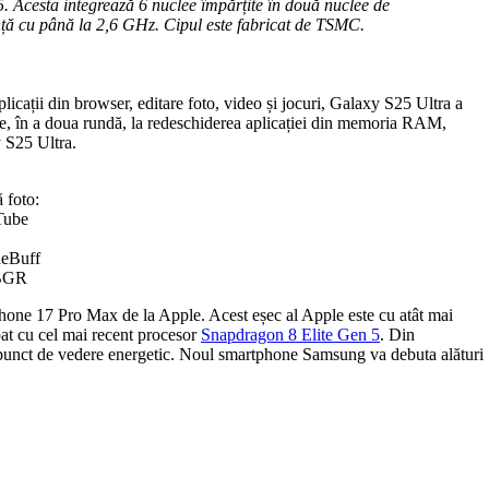
. Acesta integrează 6 nuclee împărțite în două nuclee de
nță cu până la 2,6 GHz. Cipul este fabricat de TSMC.
icații din browser, editare foto, video și jocuri, Galaxy S25 Ultra a
te, în a doua rundă, la redeschiderea aplicației din memoria RAM,
 S25 Ultra.
 foto:
Tube
eBuff
 BGR
hone 17 Pro Max de la Apple. Acest eșec al Apple este cu atât mai
at cu cel mai recent procesor
Snapdragon 8 Elite Gen 5
. Din
in punct de vedere energetic. Noul smartphone Samsung va debuta alături