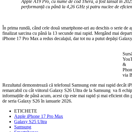
Apple A19 Pro, cu nume de cod Thera, a fost lansat în 2025
performanță cu până la 4,26 GHz și patru nuclee de eficie
În prima rundă, când cele două smartphone-uri au deschis o serie de apl
finalizat sarcina cu până la 13 secunde mai rapid. Mergând mai depar
iPhone 17 Pro Max a redus decalajul, dar tot nu a putut depăși Galaxy
Sursă
You
&
Phon
via
Rezultatul demonstrează că telefonul Samsung este mai rapid decât iP
remarcabil cu cât viitorul Galaxy S26 Ultra de la Samsung va fi echip
informațiile de până acum, acest cip este mai rapid și mai eficient d
de seria Galaxy S26 în ianuarie 2026.
ETICHETE
Apple iPhone 17 Pro Max
Galaxy S25 Ultra
Samsung