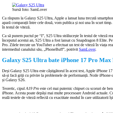
Sursă foto: SamLover
Ca răspuns la Galaxy S25 Ultra, Apple a lansat luna trecută smartpho
apară comparații între cele două, vom publica și noi una în scurt timp
în testul de viteză.
Ca să punem puctul pe “I”, S25 Ultra strălucește în testul de viteză rea
începutul acestui an, S25 Ultra a fost lansat cu Snapdragon 8 Elite. P
Pro. Zilele trecute un YouTuber a efectuat un test de viteză în viața real
intermediul canalului său, „PhoneBuff”, potrivit
SamLover
.
Galaxy S25 Ultra bate iPhone 17 Pro Max în
Deși Galaxy S25 Ultra este câștigătorul în acest test, Apple iPhone 17
să-și facă griji cu privire la problemele de performanță. Noile iPhone-ur
și Galaxy S26.
Teoretic, cipul
A19 Pro
este cel mai puternic chipset cu scoruri de be
iPhone. Acesta poate depăși mai multe procesoare Android actuale. Cu to
reală testele de viteză reflectă cu exactitate modul în care utilizatorii î