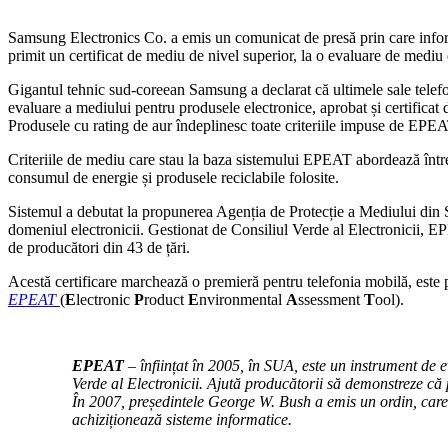
Samsung Electronics Co. a emis un comunicat de presă prin care in
primit un certificat de mediu de nivel superior, la o evaluare de mediu 
Gigantul tehnic sud-coreean Samsung a declarat că ultimele sale telef
evaluare a mediului pentru produsele electronice, aprobat și certifica
Produsele cu rating de aur îndeplinesc toate criteriile impuse de EPEAT
Criteriile de mediu care stau la baza sistemului EPEAT abordează întreg
consumul de energie și produsele reciclabile folosite.
Sistemul a debutat la propunerea Agenția de Protecție a Mediului din S
domeniul electronicii. Gestionat de Consiliul Verde al Electronicii, 
de producători din 43 de țări.
Acestă certificare marchează o premieră pentru telefonia mobilă, este 
EPEAT
(
E
lectronic
P
roduct
E
nvironmental
A
ssessment
T
ool).
EPEAT
– înființat în 2005, în SUA, este un instrument de 
Verde al Electronicii. Ajută producătorii să demonstreze că
În 2007, președintele George W. Bush a emis un ordin, care
achiziționează sisteme informatice.