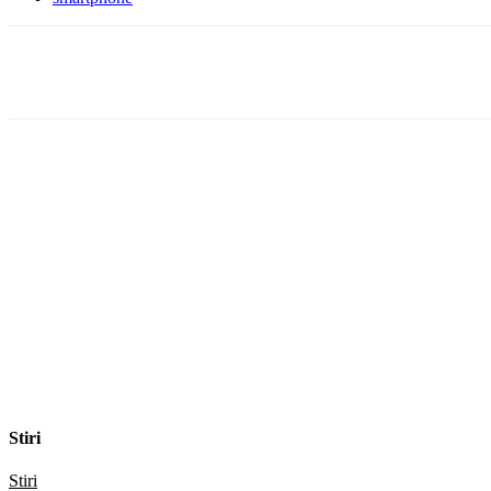
Facebook
WhatsApp
X
ReddIt
Stiri
Stiri