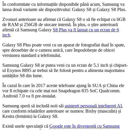
În conformitate cu informațiile disponibile până acum, Samsung va
lansa două variante ale dispozitivului: Galaxy S8 și Galaxy S8 Plus.
Zvonuri anterioare au afirmat că Galaxy S8 o să fie echipat cu 6GB
de RAM și 256GB de stocare internă. În plus, o știre anterioară
afirmă că Samsung Galaxy
S8 Plus va fi lansat cu un ecran de 6
inch
.
Galaxy S8 Plus poate veni cu un aparat de fotografiat dual în spate,
spre deosebire de o camera unică, care împodobește de obicei
versiunea standard a telefonului.
Samsung Galaxy S8 ar putea veni cu un ecran de 5,1 inch și chipset-
ul Exynos 8895 ar trebui să fie folosit pentru a alimenta majoritatea
unităților S8 din lume.
În cazul în care în 2017 aceste telefoane ajung în SUA și China ele
vor fi echipate cu cele mai noi Snapdragon 835 SoC Qualcomm.
Android 7.0 va fi pre-instalat.
Samsung speră să includă noii săi
asistenți personali inteligenți AI
,
care conform relatărilor anterioare se numesc Bixby (masculin) și
Kestra (feminin) la Galaxy S8.
Există unele speculații că
Google este în divergență cu Samsung