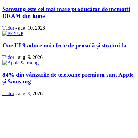
Samsung este cel mai mare producător de memorii
DRAM din lume
Tudor
-
aug. 10, 2026
One UI 9 aduce noi efecte de pensulă și straturi la...
Tudor
-
aug. 9, 2026
84% din vânzările de telefoane premium sunt Apple
și Samsung
Tudor
-
aug. 9, 2026
Politică Cookie-uri
Politica Confidenţialitate
Despre proiectul iLoveSamsung.ro
Contact
© iLoveSamsung.ro - Fansite Neoficial |
Găzduire web
de la Net
Solution.