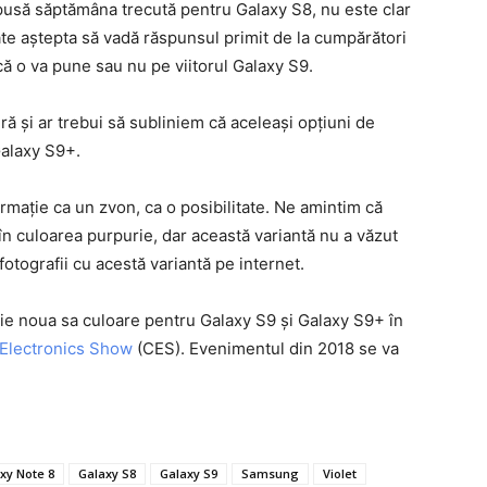
pusă săptămâna trecută pentru Galaxy S8, nu este clar
te aștepta să vadă răspunsul primit de la cumpărători
că o va pune sau nu pe viitorul Galaxy S9.
ră și ar trebui să subliniem că aceleași opțiuni de
Galaxy S9+.
rmație ca un zvon, ca o posibilitate. Ne amintim că
în culoarea purpurie, dar această variantă nu a văzut
 fotografii cu acestă variantă pe internet.
 noua sa culoare pentru Galaxy S9 și Galaxy S9+ în
Electronics Show
(CES). Evenimentul din 2018 se va
xy Note 8
Galaxy S8
Galaxy S9
Samsung
Violet