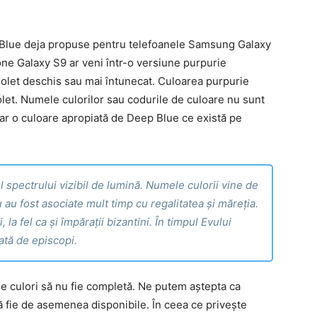
 și Blue deja propuse pentru telefoanele Samsung Galaxy
ne Galaxy S9 ar veni într-o versiune purpurie
 violet deschis sau mai întunecat. Culoarea purpurie
olet. Numele culorilor sau codurile de culoare nu sunt
doar o culoare apropiată de Deep Blue ce există pe
l spectrului vizibil de lumină. Numele culorii vine de
iu au fost asociate mult timp cu regalitatea și măreția.
 la fel ca și împărații bizantini. În timpul Evului
ată de episcopi.
de culori să nu fie completă. Ne putem aștepta ca
ă fie de asemenea disponibile. În ceea ce privește