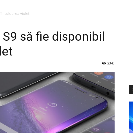
 în culoarea violet
 S9 să fie disponibil
let
2340