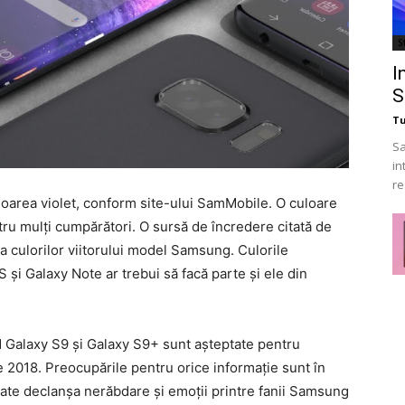
St
I
S
T
Sa
in
re
oarea violet, conform site-ului SamMobile. O culoare
ntru mulți cumpărători. O sursă de încredere citată de
ta culorilor viitorului model Samsung. Culorile
i Galaxy Note ar trebui să facă parte și ele din
Galaxy S9 și Galaxy S9+ sunt așteptate pentru
ie 2018. Preocupările pentru orice informație sunt în
oate declanșa nerăbdare și emoții printre fanii Samsung