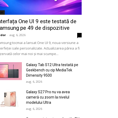
iri
nterfața One UI 9 este testată de
amsung pe 49 de dispozitive
udor
-
aug. 6, 2026
0
msung tocmai a lansat One UI 9, noua versiune a
terfeței sale personalizate. Actualizarea părea a fi
zervată celor mai noi și mai scumpe...
Galaxy Tab S12 Ultra testată pe
Geekbench cu cip MediaTek
Dimensity 9500
aug. 6, 2026
Galaxy S27 Pro nu va avea
cameră cu zoom la nivelul
modelului Ultra
aug. 6, 2026