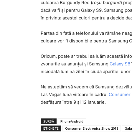
culoarea Burgundy Red (
roșu burgund
) pro
dacă va fi și pentru Galaxy S9. Samsung poa
în privința acestei culori pentru a decide da
Partea din față a telefonului va rămâne neag
culoare vor fi disponibile pentru Samsung 
Oricum, poate ar trebui să luăm această info
zvonurile au anunțat și Samsung
Galaxy S8
niciodată lumina zilei în ciuda apariției unor
Ne așteptăm să vedem că Samsung dezvăluie
Las Vegas luna viitoare în cadrul
Consumer 
desfășura între 9 și 12 ianuarie.
SURSĂ
PhoneAndroid
ETICHETE
Consumer Electronics Show 2018
Gala