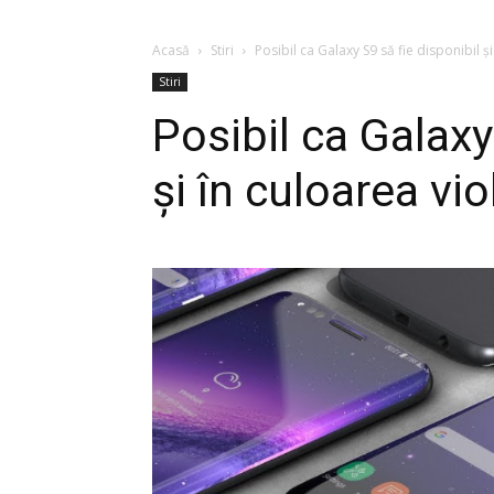
Acasă
Stiri
Posibil ca Galaxy S9 să fie disponibil și
Stiri
Posibil ca Galaxy
și în culoarea vio