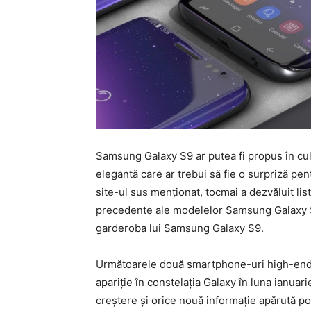
Samsung Galaxy S9 ar putea fi propus în cul
elegantă care ar trebui să fie o surpriză pe
site-ul sus menționat, tocmai a dezvăluit lis
precedente ale modelelor Samsung Galaxy S ș
garderoba lui Samsung Galaxy S9.
Următoarele două smartphone-uri high-end 
apariție în constelația Galaxy în luna ianuar
creștere și orice nouă informație apărută p