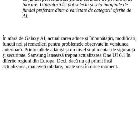
blocare. Utilizatorii își pot selecta și seta imaginile de
fundal preferate dintr-o varietate de categorii oferite de
AI.
În afară de Galaxy AI, actualizarea aduce și îmbunătățiri, modificări,
funcții noi și remedieri pentru problemele observate în versiunea
anterioară. Printre altele adăugă și un nivel suplimentar de siguranță
și securitate. Samsung lansează treptat actualizarea One UI 6.1 în
diferite regiuni din Europa. Deci, dacă nu ați primit încă
actualizarea, mai aveți răbdare, poate sosi în orice moment.