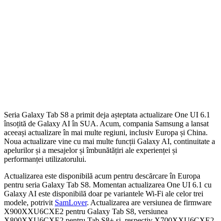
Seria Galaxy Tab S8 a primit deja așteptata actualizare One UI 6.1
însoțită de Galaxy AI în SUA. Acum, compania Samsung a lansat
aceeași actualizare în mai multe regiuni, inclusiv Europa și China.
Noua actualizare vine cu mai multe funcții Galaxy AI, continuitate a
apelurilor și a mesajelor și îmbunătățiri ale experienței și
performanței utilizatorului.
Actualizarea este disponibilă acum pentru descărcare în Europa
pentru seria Galaxy Tab S8. Momentan actualizarea One UI 6.1 cu
Galaxy AI este disponibilă doar pe variantele Wi-Fi ale celor trei
modele, potrivit
SamLover
. Actualizarea are versiunea de firmware
X900XXU6CXE2 pentru Galaxy Tab S8, versiunea
X800XXU6CXE2 pentru Tab S8+ și, respectiv X700XXU6CXE2