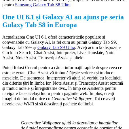
pentru
Samsung Galaxy Tab S8 Ultra
.
One UI 6.1 și Galaxy AI au ajuns pe seria
Galaxy Tab S8 în Europa
Actualizarea One UI 6.1 oferă caracteristicile populare și
convenabile cu Galaxy AI, la fel cum au primit Galaxy Tab S9,
Galaxy Tab S9+ și
Galaxy Tab S9 Ultra
. Aveți acum la dispoziție
Circle to Search, Chat Assist, Interpreter, Live Translate, Note
Assist, Note Assist, Transcript Assist și altele.
Puteți folosi Cercul pentru a căuta informații rapide despre ceea ce
este pe ecran. Chat Assist vă îmbunătățește scrierea și traduce
mesajele. De asemenea, Interpreter vă ajută să vorbiți cu localnicii
din diferite țări în limba lor. Note Assist și Transcript Assist rezumă
și traduc notele și înregistrările dvs., în timp ce Asistența pentru
navigare face același lucru pentru paginile web. În plus, creați
imagini de fundal unice cu
Generative Wallpaper
. Tot ce aveți
nevoie este Wi-Fi și să descărcați pachete de limbi.
Generative Wallpaper ajută la dezvoltarea imaginilor
de fundal personalizate pentru ecranele de pornire și de