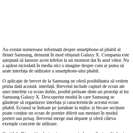
Au existat numeroase informații despre smartphone-ul pliabil al
firmei Samsung, denumit în mod obișnuit Galaxy X. Compania este
așteptată să lanseze acest telefon la un moment dat în anul viitor. Nu
a apărut niciodată în media nici o imagine despre cum ar putea să
arate interfața de utilizator a smartphone-ului pliabil.
O aplicație de brevet de la Samsung ne oferă posibilitatea să vedem
prima dată această interfață. Brevetul include capturi de ecran ale
unei interfețe cu ecran dublu, posibil preluate dintr-un prototip al lui
Samsung Galaxy X. Descoperim modul în care Samsung se
gândește să organizeze interfața și caracteristicile acestui ecran
pliabil. Ecranul se îndoaie pe jumătate la mijloc și fiecare secțiune
poate conține un ecran de pornire diferit sau meniuri în modul
portret sau peisaj. Brevetul merge mai departe și oferă câteva
exemple concrete de utilizare.