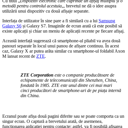
Cu titlul „
Dispozitiv electronic care cuprinde un afișaj multiplu și o
metodă pentru controlul acestuia
„, brevetul ne dă o idee asupra
utilizării unui dispozitiv cu două afișaje separate.
Interfața de utilizator în sine pare a fi similară cu a lui
Samsung
Galaxy S6
și Galaxy S7. Imaginile de ecran arată că este posibil să
existe aplicații și chiar un meniu de aplicații recente pe fiecare afișaj.
Această interfață sugerează că smartphone-ul pliabil va avea două
panouri separate în locul unui panou de afișare continuu. În acest
caz, Galaxy X ar putea arăta similar cu smartphone-ul foldabil Axon
M lansat recent de
ZTE
.
ZTE Corporation
este o companie producătoare de
echipamente de telecomunicații din Shenzhen, China,
fondată în 1985. ZTE este unul dintre cei mai mari
cinci producători de smartphone-uri de pe piața internă
din China.
Ecranul poate afișa două pagini diferite sau se poate comporta ca un
singur ecran. O captură a brevetului arată, de asemenea,
funcționarea aplicației pentru contacte: astfel, va fi posibilă afișarea