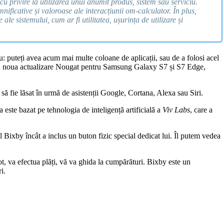
ni cu privire la utilizarea unui anumit produs, sistem sau serviciu.
mnificative și valoroase ale interacțiunii om-calculator. În plus,
le sistemului, cum ar fi utilitatea, ușurința de utilizare și
 puteți avea acum mai multe coloane de aplicații, sau de a folosi acel
 cu noua actualizare Nougat pentru Samsung Galaxy S7 și S7 Edge,
să fie lăsat în urmă de asistenții Google, Cortana, Alexa sau Siri.
ste bazat pe tehnologia de inteligență artificială a
Viv Labs
, care a
Bixby încât a inclus un buton fizic special dedicat lui. Îl putem vedea
ot, va efectua plăți, vă va ghida la cumpărături. Bixby este un
i.