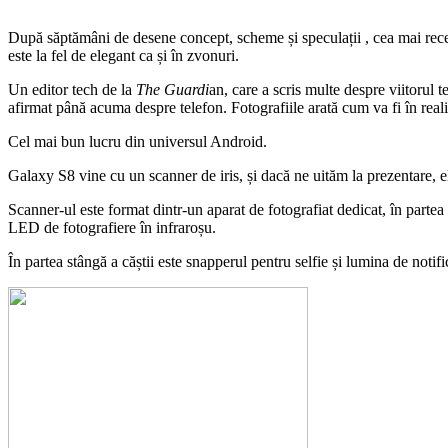
După săptămâni de desene concept, scheme și speculații , cea mai rece
este la fel de elegant ca și în zvonuri.
Un editor tech de la
The Guardi
an, care a scris multe despre viitorul 
afirmat până acuma despre telefon. Fotografiile arată cum va fi în real
Cel mai bun lucru din universul Android.
Galaxy S8 vine cu un scanner de iris, și dacă ne uităm la prezentare, el
Scanner-ul este format dintr-un aparat de fotografiat dedicat, în partea di
LED de fotografiere în infraroșu.
În partea stângă a căștii este snapperul pentru selfie și lumina de noti