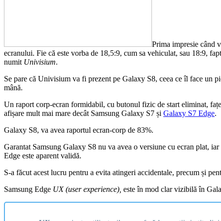
Prima impresie când v
ecranului. Fie că este vorba de 18,5:9, cum sa vehiculat, sau 18:9, fapt
numit
Univisium
.
Se pare că Univisium va fi prezent pe Galaxy S8, ceea ce îl face un pic m
mână.
Un raport corp-ecran formidabil, cu butonul fizic de start eliminat, fațe
afișare mult mai mare decât Samsung Galaxy S7 și
Galaxy S7 Edge
.
Galaxy S8, va avea raportul ecran-corp de 83%.
Garantat Samsung Galaxy S8 nu va avea o versiune cu ecran plat, iar 
Edge este aparent validă.
S-a făcut acest lucru pentru a evita atingeri accidentale, precum și pent
Samsung Edge
UX (user experience),
este în mod clar vizibilă în Gal