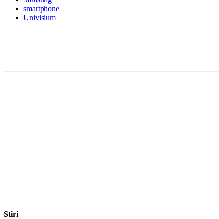
smartphone
Univisium
Facebook
WhatsApp
X
ReddIt
Stiri