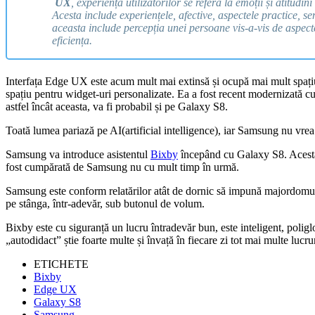
UX
, experiența utilizatorilor se referă la emoții și atitudi
Acesta include experiențele, afective, aspectele practice, se
aceasta include percepția unei persoane vis-a-vis de aspecte a
eficiența.
Interfața Edge UX este acum mult mai extinsă și ocupă mai mult spațiu:
spațiu pentru widget-uri personalizate. Ea a fost recent modernizată
astfel încât aceasta, va fi probabil și pe Galaxy S8.
Toată lumea pariază pe AI(artificial intelligence), iar Samsung nu vrea 
Samsung va introduce asistentul
Bixby
începând cu Galaxy S8. Acesta e
fost cumpărată de Samsung nu cu mult timp în urmă.
Samsung este conform relatărilor atât de dornic să impună majordomul 
pe stânga, într-adevăr, sub butonul de volum.
Bixby este cu siguranță un lucru întradevăr bun, este inteligent, poligl
„autodidact” știe foarte multe și învață în fiecare zi tot mai multe lucrur
ETICHETE
Bixby
Edge UX
Galaxy S8
Samsung