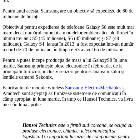
S8.
Pentru anul acesta, Samsung are un obiectiv să expedieze de 60 de
milioane de bucăți.
Obiectivul pentru expedierea de telefoane Galaxy S8 este mult mai
mare decât numărul cumulat a modelelor emblematice ale firmei în
ultimii trei ani: S5 (45 milioane), S6 (45 milioane) și S7 (48
milioane). Galaxy S4, lansat în 2013, a fost expediat într-un număr
record de 70 de milioane, în timp ce S3 a avut 65 de milioane.
Pentru a putea începe producția de masă a lui GalaxyS8 în luna
martie, Samsung primește piese electronice în februarie, de la
principalii furnizori, inclusiv senzori pentru scanarea irisului și
lentilele camerei Sekonix.
Fabricantul de module wireless
Samsung Electro-Mechanics
și
Amotech sunt așteptați să furnizeze sistemele de comunicații în
câmp apropiat, în luna martie, în timp ce Hansol Technics, va livra
piese în luna aprilie.
Hansol Technics
este o firmă sud-coreană, se ocupă cu
produse electronice, chimice, telecomunicații și
logistică. Un important furnizor de componente pentru