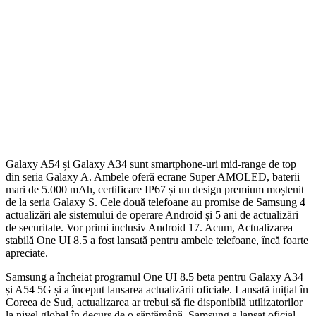
Galaxy A54 și Galaxy A34 sunt smartphone-uri mid-range de top
din seria Galaxy A. Ambele oferă ecrane Super AMOLED, baterii
mari de 5.000 mAh, certificare IP67 și un design premium moștenit
de la seria Galaxy S. Cele două telefoane au promise de Samsung 4
actualizări ale sistemului de operare Android și 5 ani de actualizări
de securitate. Vor primi inclusiv Android 17. Acum, Actualizarea
stabilă One UI 8.5 a fost lansată pentru ambele telefoane, încă foarte
apreciate.
Samsung a încheiat programul One UI 8.5 beta pentru Galaxy A34
și A54 5G și a început lansarea actualizării oficiale. Lansată inițial în
Coreea de Sud, actualizarea ar trebui să fie disponibilă utilizatorilor
la nivel global în decurs de o săptămână. Samsung a lansat oficial