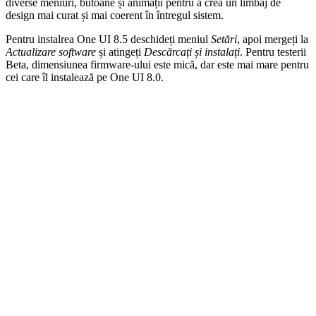
diverse meniuri, butoane și animații pentru a crea un limbaj de
design mai curat și mai coerent în întregul sistem.
Pentru instalrea One UI 8.5 deschideți meniul
Setări
, apoi mergeți la
Actualizare software
și atingeți
Descărcați și instalați
. Pentru testerii
Beta, dimensiunea firmware-ului este mică, dar este mai mare pentru
cei care îl instalează pe One UI 8.0.