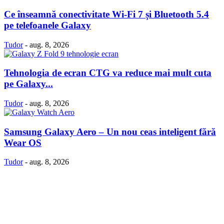
Ce înseamnă conectivitate Wi-Fi 7 și Bluetooth 5.4
pe telefoanele Galaxy
Tudor
-
aug. 8, 2026
Tehnologia de ecran CTG va reduce mai mult cuta
pe Galaxy...
Tudor
-
aug. 8, 2026
Samsung Galaxy Aero – Un nou ceas inteligent fără
Wear OS
Tudor
-
aug. 8, 2026
Politică Cookie-uri
Politica Confidenţialitate
Despre proiectul iLoveSamsung.ro
Contact
© iLoveSamsung.ro - Fansite Neoficial |
Găzduire web
de la Net