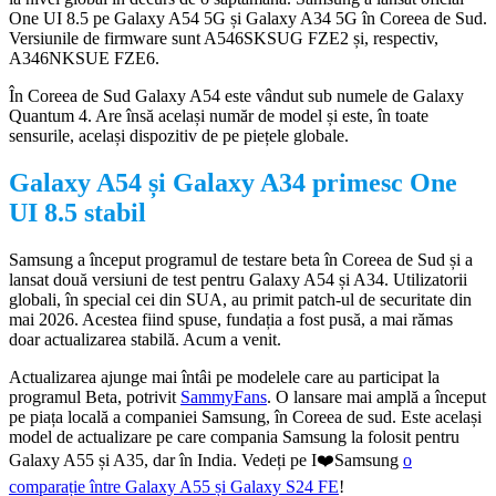
One UI 8.5 pe Galaxy A54 5G și Galaxy A34 5G în Coreea de Sud.
Versiunile de firmware sunt A546SKSUG FZE2 și, respectiv,
A346NKSUE FZE6.
În Coreea de Sud Galaxy A54 este vândut sub numele de Galaxy
Quantum 4. Are însă același număr de model și este, în toate
sensurile, același dispozitiv de pe piețele globale.
Galaxy A54 și Galaxy A34 primesc One
UI 8.5 stabil
Samsung a început programul de testare beta în Coreea de Sud și a
lansat două versiuni de test pentru Galaxy A54 și A34. Utilizatorii
globali, în special cei din SUA, au primit patch-ul de securitate din
mai 2026. Acestea fiind spuse, fundația a fost pusă, a mai rămas
doar actualizarea stabilă. Acum a venit.
Actualizarea ajunge mai întâi pe modelele care au participat la
programul Beta, potrivit
SammyFans
. O lansare mai amplă a început
pe piața locală a companiei Samsung, în Coreea de sud. Este același
model de actualizare pe care compania Samsung la folosit pentru
Galaxy A55 și A35, dar în India. Vedeți pe I❤️Samsung
o
comparație între Galaxy A55 și Galaxy S24 FE
!