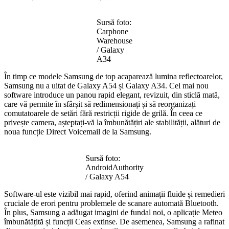
Sursă foto:
Carphone
Warehouse
/ Galaxy
A34
În timp ce modele Samsung de top acaparează lumina reflectoarelor,
Samsung nu a uitat de Galaxy A54 și Galaxy A34. Cel mai nou
software introduce un panou rapid elegant, revizuit, din sticlă mată,
care vă permite în sfârșit să redimensionați și să reorganizați
comutatoarele de setări fără restricții rigide de grilă. În ceea ce
privește camera, așteptați-vă la îmbunătățiri ale stabilității, alături de
noua funcție Direct Voicemail de la Samsung.
Sursă foto:
AndroidAuthority
/ Galaxy A54
Software-ul este vizibil mai rapid, oferind animații fluide și remedieri
cruciale de erori pentru problemele de scanare automată Bluetooth.
În plus, Samsung a adăugat imagini de fundal noi, o aplicație Meteo
îmbunătățită și funcții Ceas extinse. De asemenea, Samsung a rafinat