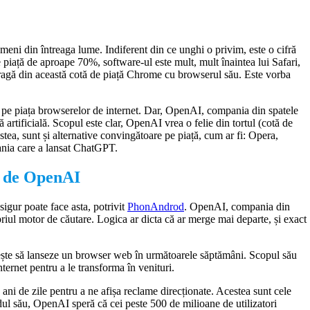
eni din întreaga lume. Indiferent din ce unghi o privim, este o cifră
piață de aproape 70%, software-ul este mult, mult înaintea lui Safari,
atragă din această cotă de piață Chrome cu browserul său. Este vorba
 pe piața browserelor de internet. Dar, OpenAI, compania din spatele
rtificială. Scopul este clar, OpenAI vrea o felie din tortul (cotă de
stea, sunt și alternative convingătoare pe piață, cum ar fi: Opera,
ania care a lansat ChatGPT.
t de OpenAI
gur poate face asta, potrivit
PhonAndrod
. OpenAI, compania din
ul motor de căutare. Logica ar dicta că ar merge mai departe, și exact
ește să lanseze un browser web în următoarele săptămâni. Scopul său
nternet pentru a le transforma în venituri.
ani de zile pentru a ne afișa reclame direcționate. Acestea sunt cele
ul său, OpenAI speră că cei peste 500 de milioane de utilizatori