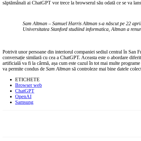
săptămânali ai ChatGPT vor trece la browserul său odată ce se va lans
Sam Altman – Samuel Harris Altman s-a născut pe 22 aprili
Universitatea Stanford studiind informatica, Altman a renunț
Potrivit unor persoane din interiorul companiei sediul central în San 
conversație similară cu cea a ChatGPT. Aceasta este o abordare diferită 
artificială va fi la cârmă, așa cum este cazul în tot mai multe programe 
va permite condus de
Sam Altman
să controleze mai bine datele colect
ETICHETE
Browser web
ChatGPT
OpenAI
Samsung
Facebook
WhatsApp
X
ReddIt