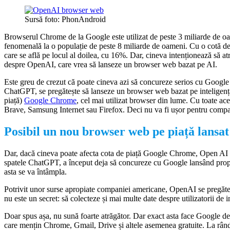
Sursă foto: PhonAndroid
Browserul Chrome de la Google este utilizat de peste 3 miliarde de oam
fenomenală la o populație de peste 8 miliarde de oameni. Cu o cotă de 
care se află pe locul al doilea, cu 16%. Dar, cineva intenționează să 
despre OpenAI, care vrea să lanseze un browser web bazat pe AI.
Este greu de crezut că poate cineva azi să concureze serios cu Google
ChatGPT, se pregătește să lanseze un browser web bazat pe inteligență a
piață)
Google Chrome
, cel mai utilizat browser din lume. Cu toate ace
Brave, Samsung Internet sau Firefox. Deci nu va fi ușor pentru comp
Posibil un nou browser web pe piață lansa
Dar, dacă cineva poate afecta cota de piață Google Chrome, Open AI si
spatele ChatGPT, a început deja să concureze cu Google lansând propri
asta se va întâmpla.
Potrivit unor surse apropiate companiei americane, OpenAI se pregăt
nu este un secret: să colecteze și mai multe date despre utilizatorii de i
Doar spus așa, nu sună foarte atrăgător. Dar exact asta face Google de 
care mențin Chrome, Gmail, Drive și altele asemenea gratuite. La rând