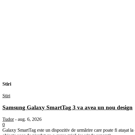
Stiri
Stiri
Samsung Galaxy SmartTag 3 va avea un nou design
Tudor
-
aug. 6, 2026
0
Galaxy SmartTag este un dispozitiv de urmărire care poate fi atașat la