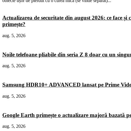
obiecte ușor de pierdut cu o curea mică (se vinde separat)...
Actualizarea de securitate din august 2026: ce face și c
primește?
aug. 5, 2026
Noile telefoane pliabile din seria Z 8 doar cu un sing
aug. 5, 2026
Samsung HDR10+ ADVANCED lansat pe Prime Vid
aug. 5, 2026
Google Earth primește o actualizare majoră bazată p
aug. 5, 2026