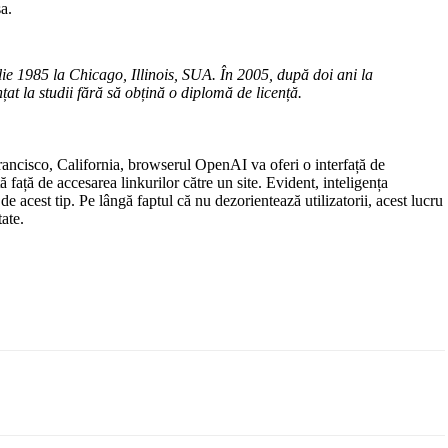
a.
e 1985 la Chicago, Illinois, SUA. În 2005, după doi ani la
at la studii fără să obțină o diplomă de licență.
Francisco, California, browserul OpenAI va oferi o interfață de
față de accesarea linkurilor către un site. Evident, inteligența
de acest tip. Pe lângă faptul că nu dezorientează utilizatorii, acest lucru
ate.
Email