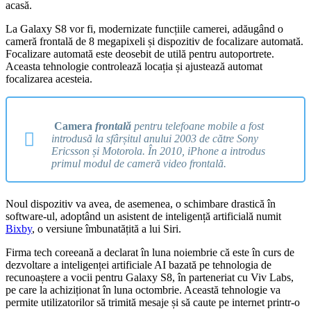
acasă.
La Galaxy S8 vor fi, modernizate funcțiile camerei, adăugând o
cameră frontală de 8 megapixeli și dispozitiv de focalizare automată.
Focalizare automată este deosebit de utilă pentru autoportrete.
Aceasta tehnologie controlează locația și ajustează automat
focalizarea acesteia.
Camera
frontală
pentru telefoane mobile a fost
introdusă la sfârșitul anului 2003 de către Sony
Ericsson și Motorola.
În 2010, iPhone a introdus
primul modul de cameră video frontală.
Noul dispozitiv va avea, de asemenea, o schimbare drastică în
software-ul, adoptând un asistent de inteligență artificială numit
Bixby
, o versiune îmbunatățită a lui Siri.
Firma tech coreeană a declarat în luna noiembrie că este în curs de
dezvoltare a inteligenței artificiale AI bazată pe tehnologia de
recunoaștere a vocii pentru Galaxy S8, în parteneriat cu Viv Labs,
pe care la achiziționat în luna octombrie. Această tehnologie va
permite utilizatorilor să trimită mesaje și să caute pe internet printr-o