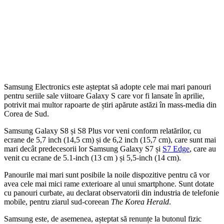
Samsung Electronics este așteptat să adopte cele mai mari panouri
pentru seriile sale viitoare Galaxy S care vor fi lansate în aprilie,
potrivit mai multor rapoarte de știri apărute astăzi în mass-media din
Corea de Sud.
Samsung Galaxy S8 și S8 Plus vor veni conform relatărilor, cu
ecrane de 5,7 inch (14,5 cm) și de 6,2 inch (15,7 cm), care sunt mai
mari decât predecesorii lor Samsung Galaxy S7 și
S7 Edge
, care au
venit cu ecrane de 5.1-inch (13 cm ) și 5,5-inch (14 cm).
Panourile mai mari sunt posibile la noile dispozitive pentru că vor
avea cele mai mici rame exterioare al unui smartphone. Sunt dotate
cu panouri curbate, au declarat observatorii din industria de telefonie
mobile, pentru ziarul sud-coreean
The Korea Herald
.
Samsung este, de asemenea, așteptat să renunțe la butonul fizic