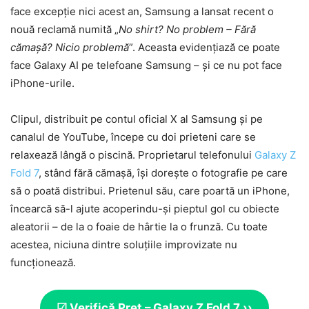
face excepție nici acest an, Samsung a lansat recent o
nouă reclamă numită „
No shirt? No problem – Fără
cămașă? Nicio problemă
”. Aceasta evidențiază ce poate
face Galaxy AI pe telefoane Samsung – și ce nu pot face
iPhone-urile.
Clipul, distribuit pe contul oficial X al Samsung și pe
canalul de YouTube, începe cu doi prieteni care se
relaxează lângă o piscină. Proprietarul telefonului
Galaxy Z
Fold 7
, stând fără cămașă, își dorește o fotografie pe care
să o poată distribui. Prietenul său, care poartă un iPhone,
încearcă să-l ajute acoperindu-și pieptul gol cu ​​obiecte
aleatorii – de la o foaie de hârtie la o frunză. Cu toate
acestea, niciuna dintre soluțiile improvizate nu
funcționează.
☑ Verifică Preț – Galaxy Z Fold 7 ››