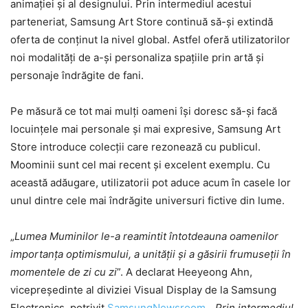
animației și al designului. Prin intermediul acestui
parteneriat, Samsung Art Store continuă să-și extindă
oferta de conținut la nivel global. Astfel oferă utilizatorilor
noi modalități de a-și personaliza spațiile prin artă și
personaje îndrăgite de fani.
Pe măsură ce tot mai mulți oameni își doresc să-și facă
locuințele mai personale și mai expresive, Samsung Art
Store introduce colecții care rezonează cu publicul.
Moominii sunt cel mai recent și excelent exemplu. Cu
această adăugare, utilizatorii pot aduce acum în casele lor
unul dintre cele mai îndrăgite universuri fictive din lume.
„
Lumea Muminilor le-a reamintit întotdeauna oamenilor
importanța optimismului, a unității și a găsirii frumuseții în
momentele de zi cu zi
”. A declarat Heeyeong Ahn,
vicepreședinte al diviziei Visual Display de la Samsung
Electronics, potrivit
SamsungNewsroom
. „
Prin intermediul