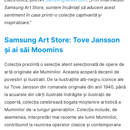
Samsung Art Store, suntem încântați să aducem acest
sentiment în case printr-o colecție captivantă și
inspiratoare
.”
Samsung Art Store: Tove Jansson
și ai săi Moomins
Colecția prezintă o selecție atent selecționată de opere de
artă originale ale Muminilor. Aceasta acoperă decenii de
povestiri și ilustrații. De la ilustrațiile alb-negru iconice ale
lui Tove Jansson din romanele originale din anii 1940, până
la acuarele din cărți ilustrate îndrăgite și ilustrații de
copertă, colecția celebrează bogata moștenire artistică a
Muminilor de-a lungul generațiilor. Colecția include, de
asemenea, interpretări mai recente ale lumii Muminilor,
contribuind la reunirea operelor clasice și contemporane