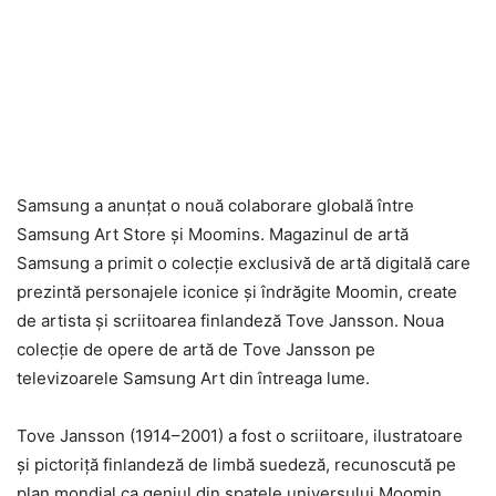
Samsung a anunțat o nouă colaborare globală între
Samsung Art Store și Moomins. Magazinul de artă
Samsung a primit o colecție exclusivă de artă digitală care
prezintă personajele iconice și îndrăgite Moomin, create
de artista și scriitoarea finlandeză Tove Jansson. Noua
colecție de opere de artă de Tove Jansson pe
televizoarele Samsung Art din întreaga lume.
Tove Jansson (1914–2001) a fost o scriitoare, ilustratoare
și pictoriță finlandeză de limbă suedeză, recunoscută pe
plan mondial ca geniul din spatele universului Moomin.