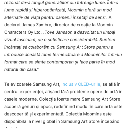
rezonat de-a lungul generațiilor din întreaga lume. Într-o
lume rapidă și hiperoptimizată, Moomin oferă un mod
alternativ de viață pentru oamenii însetați de sens
”. A
declarat James Zambra, director de creație la Moomin
Characters Oy Ltd. „
Tove Jansson a dezvoltat un limbaj
vizual fascinant, de o sofisticare considerabilă. Suntem
încântați să colaborăm cu Samsung Art Store pentru a
introduce această lume fermecătoare a Moominilor într-un
format care se simte contemporan și face parte în mod
natural din casă.
”
Televizoarele Samsung Art,
inclusiv OLED-urile
, se află în
centrul experienței, afișând fără probleme opere de artă în
casele moderne. Colecția foarte mare Samsung Art Store
acoperă genuri și epoci, redefinind modul în care arta este
descoperită și experimentată. Colecția Moomins este
disponibilă la nivel global în Samsung Art Store începând