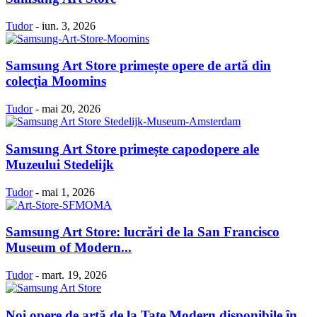
Tudor
-
iun. 3, 2026
Samsung Art Store primește opere de artă din
colecția Moomins
Tudor
-
mai 20, 2026
Samsung Art Store primește capodopere ale
Muzeului Stedelijk
Tudor
-
mai 1, 2026
Samsung Art Store: lucrări de la San Francisco
Museum of Modern...
Tudor
-
mart. 19, 2026
Noi opere de artă de la Tate Modern disponibile în