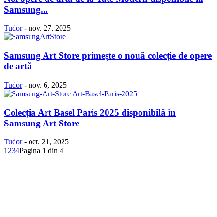
Samsung...
Tudor
-
nov. 27, 2025
Samsung Art Store primește o nouă colecție de opere
de artă
Tudor
-
nov. 6, 2025
Colecția Art Basel Paris 2025 disponibilă în
Samsung Art Store
Tudor
-
oct. 21, 2025
1
2
3
4
Pagina 1 din 4
Politică Cookie-uri
Politica Confidenţialitate
Despre proiectul iLoveSamsung.ro
Contact
© iLoveSamsung.ro - Fansite Neoficial |
Găzduire web
de la Net