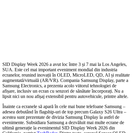
SID Display Week 2026 a avut loc între 3 și 7 mai la Los Angeles,
SUA. Este cel mai important eveniment mondial din industria
ecranelor, reunind inovații în OLED, MicroLED, QD, AI și realitate
augmentată/virtuală (AR/VR). Compania Samsung Display, parte a
Samsung Electronics, a prezenta acolo viitorul tehnologiei de
afișare, inclusiv un ecran cu senzori de sănătate încorporați. Nu a
lipsit nici un nou afișaj extensibil pentru autovehicule, printre altele.
Înainte ca ecranele să apară în cele mai bune telefoane Samsung –
adesea debutând în flagship-uri de top precum Galaxy S26 Ultra –
acestea sunt prezentate de divizia Samsung Display la astfel de
evenimente. Subsidiara Samsung a dezvăluit mai multe ecrane de
ultimă generație la evenimentul SID Display Week 2026 din