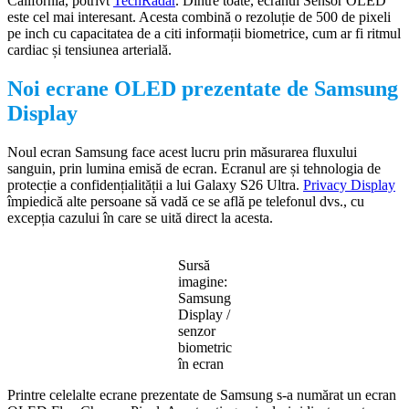
California, potrivt
TechRadar
. Dintre toate, ecranul Sensor OLED
este cel mai interesant. Acesta combină o rezoluție de 500 de pixeli
pe inch cu capacitatea de a citi informații biometrice, cum ar fi ritmul
cardiac și tensiunea arterială.
Noi ecrane OLED prezentate de Samsung
Display
Noul ecran Samsung face acest lucru prin măsurarea fluxului
sanguin, prin lumina emisă de ecran. Ecranul are și tehnologia de
protecție a confidențialității a lui Galaxy S26 Ultra.
Privacy Display
împiedică alte persoane să vadă ce se află pe telefonul dvs., cu
excepția cazului în care se uită direct la acesta.
Sursă
imagine:
Samsung
Display /
senzor
biometric
în ecran
Printre celelalte ecrane prezentate de Samsung s-a numărat un ecran