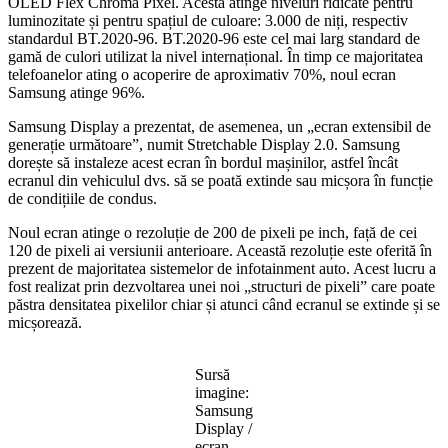
OLED Flex Chroma Pixel. Acesta atinge niveluri ridicate pentru
luminozitate și pentru spațiul de culoare: 3.000 de niți, respectiv
standardul BT.2020-96. BT.2020-96 este cel mai larg standard de
gamă de culori utilizat la nivel internațional. În timp ce majoritatea
telefoanelor ating o acoperire de aproximativ 70%, noul ecran
Samsung atinge 96%.
Samsung Display a prezentat, de asemenea, un „ecran extensibil de
generație următoare”, numit Stretchable Display 2.0. Samsung
dorește să instaleze acest ecran în bordul mașinilor, astfel încât
ecranul din vehiculul dvs. să se poată extinde sau micșora în funcție
de condițiile de condus.
Noul ecran atinge o rezoluție de 200 de pixeli pe inch, față de cei
120 de pixeli ai versiunii anterioare. Această rezoluție este oferită în
prezent de majoritatea sistemelor de infotainment auto. Acest lucru a
fost realizat prin dezvoltarea unei noi „structuri de pixeli” care poate
păstra densitatea pixelilor chiar și atunci când ecranul se extinde și se
micșorează.
Sursă
imagine:
Samsung
Display /
ecran