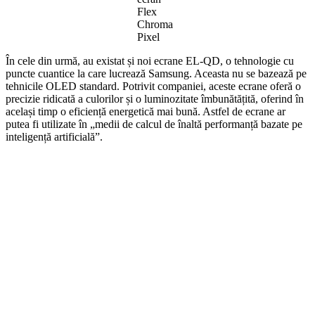
Flex
Chroma
Pixel
În cele din urmă, au existat și noi ecrane EL-QD, o tehnologie cu
puncte cuantice la care lucrează Samsung. Aceasta nu se bazează pe
tehnicile OLED standard. Potrivit companiei, aceste ecrane oferă o
precizie ridicată a culorilor și o luminozitate îmbunătățită, oferind în
același timp o eficiență energetică mai bună. Astfel de ecrane ar
putea fi utilizate în „medii de calcul de înaltă performanță bazate pe
inteligență artificială”.