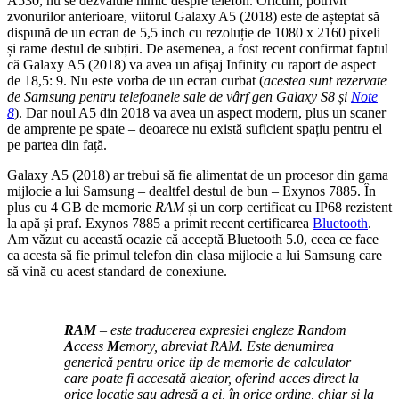
A530, nu se dezvăluie nimic despre telefon. Oricum, potrivit
zvonurilor anterioare, viitorul Galaxy A5 (2018) este de așteptat să
dispună de un ecran de 5,5 inch cu rezoluție de 1080 x 2160 pixeli
și rame destul de subțiri. De asemenea, a fost recent confirmat faptul
că Galaxy A5 (2018) va avea un afișaj Infinity cu raport de aspect
de 18,5: 9. Nu este vorba de un ecran curbat (
acestea sunt rezervate
de Samsung pentru telefoanele sale de vârf gen Galaxy S8 și
Note
8
). Dar noul A5 din 2018 va avea un aspect modern, plus un scaner
de amprente pe spate – deoarece nu există suficient spațiu pentru el
pe partea din față.
Galaxy A5 (2018) ar trebui să fie alimentat de un procesor din gama
mijlocie a lui Samsung – dealtfel destul de bun – Exynos 7885. În
plus cu 4 GB de memorie
RAM
și un corp certificat cu IP68 rezistent
la apă și praf. Exynos 7885 a primit recent certificarea
Bluetooth
.
Am văzut cu această ocazie că acceptă Bluetooth 5.0, ceea ce face
ca acesta să fie primul telefon din clasa mijlocie a lui Samsung care
să vină cu acest standard de conexiune.
RAM
– este traducerea expresiei engleze
R
andom
A
ccess
M
emory, abreviat RAM. Este denumirea
generică pentru orice tip de memorie de calculator
care poate fi accesată aleator, oferind acces direct la
orice locație sau adresă a ei, în orice ordine, chiar și la