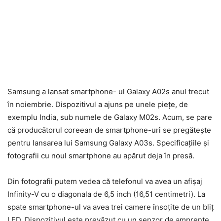
Samsung a lansat smartphone- ul Galaxy A02s anul trecut
în noiembrie. Dispozitivul a ajuns pe unele piețe, de
exemplu India, sub numele de Galaxy M02s. Acum, se pare
că producătorul coreean de smartphone-uri se pregătește
pentru lansarea lui Samsung Galaxy A03s. Specificațiile și
fotografii cu noul smartphone au apărut deja în presă.
Din fotografii putem vedea că telefonul va avea un afișaj
Infinity-V cu o diagonala de 6,5 inch (16,51 centimetri). La
spate smartphone-ul va avea trei camere însoțite de un bliț
LED. Dispozitivul este prevăzut cu un senzor de amprente