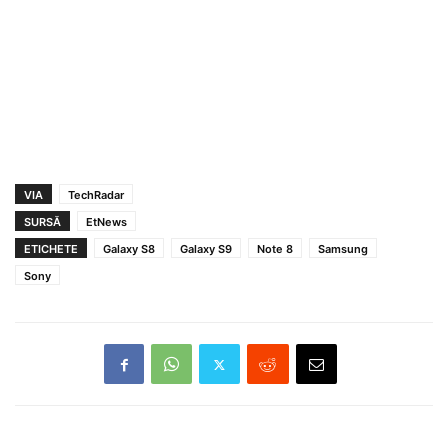
VIA
TechRadar
SURSĂ
EtNews
ETICHETE
Galaxy S8
Galaxy S9
Note 8
Samsung
Sony