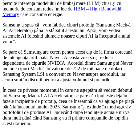
permite inferența modelului de limbaj mare (LLM) chiar și cu
memorie de consum redus, în loc de
HBM – High Bandwidth
Memory
care consumă energie.
Samsung a spus că „vom fabrica cipuri prototip (Samsung Mach-1
AI Accelerator) până la sfârșitul acestui an. Apoi, vom vedea
sistemele AI folosind ultimele noastre cipuri AI la începutul anului
viitor”.
Se pare că Samsung are cereri pentru acest cip de la firma coreeană
de inteligență artificială, Naver. Aceasta vrea să-și reducă
dependența de cipurile NVIDIA. Acordul dintre Samsung și Naver
include cipuri Mach-1 în valoare de 752 de milioane de dolari.
Samsung System LSI a convenit cu Naver asupra acordului, iar
acum sunt în discuții pentru a ajusta volumul și prețurile.
În ceea ce privește momentul în care ne așteptăm să vedem debutul
lui Samsung Mach-1 AI Accelerator, se pare că cipul este deja în
fazele incipiente de prototip, ceea ce înseamnă că va ajunge pe piață
până la începutul anului 2025. Samsung își extinde în mod agresiv
portofoliul de produse AI. Judecând după tendințele actuale nu va
dura mult până când Samsung va fi printre companiile de top din
acest domeniu.