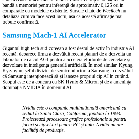
bandă a memoriei pentru inferență de aproximativ 0,125 ori în
comparație cu modelele existente. Sursele citate de
Wccftech
nu
detaliază cum va face acest lucru, așa că această afirmație mai
trebuie confirmată.
Samsung Mach-1 AI Accelerator
Gigantul high-tech sud-coreean a fost destul de activ în industria AI
recentă, deoarece firma a dezvăluit recent planuri de a dezvolta un
laborator de calcul AGI pentru a accelera eforturile de cercetare și
dezvoltare în inteligența generală artificială. În mod similar, Kyung
Kye-hyun, șeful diviziei de semiconductori a Samsung, a dezvăluit
că Samsung intenționează să-și lanseze propriul cip AI în curând.
Scopul este de a concura cu SK Hynix & Micron și de a amenința
dominația NVIDIA în domeniul AI.
Nvidia este o companie multinațională americană cu
sediul în Santa Clara, California, fondată în 1993.
Proiectează procesoare grafice profesionale și pentru
jocuri și cipset-uri pentru PC și auto. Nvidia nu are
facilități de producție.