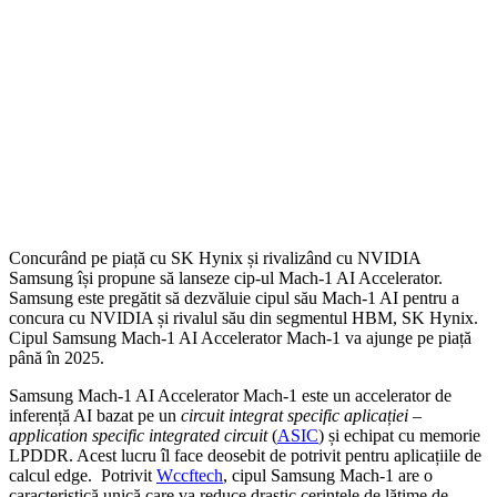
Concurând pe piață cu SK Hynix și rivalizând cu NVIDIA
Samsung își propune să lanseze cip-ul Mach-1 AI Accelerator.
Samsung este pregătit să dezvăluie cipul său Mach-1 AI pentru a
concura cu NVIDIA și rivalul său din segmentul HBM, SK Hynix.
Cipul Samsung Mach-1 AI Accelerator Mach-1 va ajunge pe piață
până în 2025.
Samsung Mach-1 AI Accelerator Mach-1 este un accelerator de
inferență AI bazat pe un
circuit integrat specific aplicației –
application specific integrated circuit
(
ASIC
) și echipat cu memorie
LPDDR. Acest lucru îl face deosebit de potrivit pentru aplicațiile de
calcul edge. Potrivit
Wccftech
, cipul Samsung Mach-1 are o
caracteristică unică care va reduce drastic cerințele de lățime de