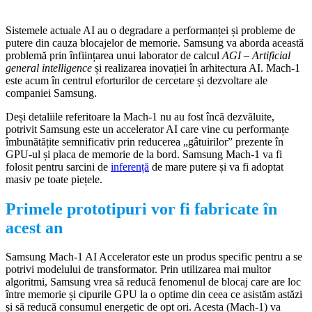
Sistemele actuale AI au o degradare a performanței și probleme de
putere din cauza blocajelor de memorie. Samsung va aborda această
problemă prin înființarea unui laborator de calcul
AGI – Artificial
general intelligence
și realizarea inovației în arhitectura AI. Mach-1
este acum în centrul eforturilor de cercetare și dezvoltare ale
companiei Samsung.
Deși detaliile referitoare la Mach-1 nu au fost încă dezvăluite,
potrivit Samsung este un accelerator AI care vine cu performanțe
îmbunătățite semnificativ prin reducerea „gâtuirilor” prezente în
GPU-ul și placa de memorie de la bord. Samsung Mach-1 va fi
folosit pentru sarcini de
inferență
de mare putere și va fi adoptat
masiv pe toate piețele.
Primele prototipuri vor fi fabricate în
acest an
Samsung Mach-1 AI Accelerator este un produs specific pentru a se
potrivi modelului de transformator. Prin utilizarea mai multor
algoritmi, Samsung vrea să reducă fenomenul de blocaj care are loc
între memorie și cipurile GPU la o optime din ceea ce asistăm astăzi
și să reducă consumul energetic de opt ori. Acesta (Mach-1) va