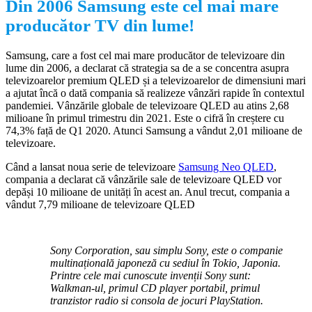
Din 2006 Samsung este cel mai mare
producător TV din lume!
Samsung, care a fost cel mai mare producător de televizoare din
lume din 2006, a declarat că strategia sa de a se concentra asupra
televizoarelor premium QLED și a televizoarelor de dimensiuni mari
a ajutat încă o dată compania să realizeze vânzări rapide în contextul
pandemiei. Vânzările globale de televizoare QLED au atins 2,68
milioane în primul trimestru din 2021. Este o cifră în creștere cu
74,3% față de Q1 2020. Atunci Samsung a vândut 2,01 milioane de
televizoare.
Când a lansat noua serie de televizoare
Samsung Neo QLED
,
compania a declarat că vânzările sale de televizoare QLED vor
depăși 10 milioane de unități în acest an. Anul trecut, compania a
vândut 7,79 milioane de televizoare QLED
Sony Corporation, sau simplu Sony, este o companie
multinațională japoneză cu sediul în Tokio, Japonia.
Printre cele mai cunoscute invenții Sony sunt:
Walkman-ul, primul CD player portabil, primul
tranzistor radio si consola de jocuri PlayStation.