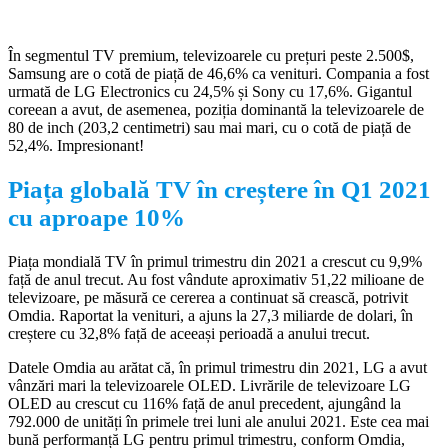
În segmentul TV premium, televizoarele cu prețuri peste 2.500$,
Samsung are o cotă de piață de 46,6% ca venituri. Compania a fost
urmată de LG Electronics cu 24,5% și Sony cu 17,6%. Gigantul
coreean a avut, de asemenea, poziția dominantă la televizoarele de
80 de inch (203,2 centimetri) sau mai mari, cu o cotă de piață de
52,4%. Impresionant!
Piața globală TV în creștere în Q1 2021
cu aproape 10%
Piața mondială TV în primul trimestru din 2021 a crescut cu 9,9%
față de anul trecut. Au fost vândute aproximativ 51,22 milioane de
televizoare, pe măsură ce cererea a continuat să crească, potrivit
Omdia. Raportat la venituri, a ajuns la 27,3 miliarde de dolari, în
creștere cu 32,8% față de aceeași perioadă a anului trecut.
Datele Omdia au arătat că, în primul trimestru din 2021, LG a avut
vânzări mari la televizoarele OLED. Livrările de televizoare LG
OLED au crescut cu 116% față de anul precedent, ajungând la
792.000 de unități în primele trei luni ale anului 2021. Este cea mai
bună performanță LG pentru primul trimestru, conform Omdia,