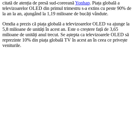
citată de atenția de presă sud-coreeană
Yonhap
. Piața globală a
televizoarelor OLED din primul trimestru s-a extins cu peste 90% de
la an la an, ajungând la 1,19 milioane de bucăți vândute.
Omdia a prezis că piața globală a televizoarelor OLED va ajunge la
5,8 milioane de unități în acest an. Este o creștere față de 3,65
milioane de unități anul trecut. Se aștepta ca televizoarele OLED să
reprezinte 10% din piața globală TV în acest an în ceea ce privește
veniturile.